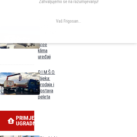
Zahvaljujemo se na razumijevanju!
grijanje
Klimont
Vaš Frigosan...
Dubrovnik:
Mitsubishi
Electric i
Gree
klima
uređaji
D.I.M.Š.O.
Rijeka:
prodaja i
dostava
peleta
PRIMJERI
UGRADNJE