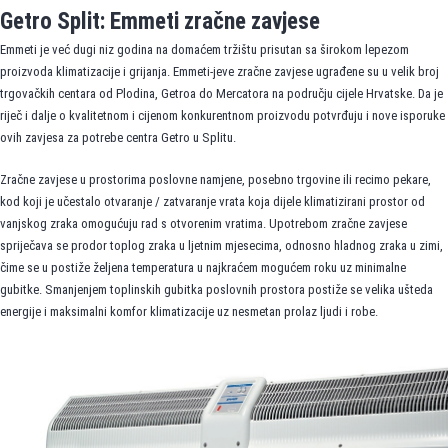
Getro Split: Emmeti zračne zavjese
Emmeti je već dugi niz godina na domaćem tržištu prisutan sa širokom lepezom
proizvoda klimatizacije i grijanja. Emmeti-jeve zračne zavjese ugrađene su u velik broj
trgovačkih centara od Plodina, Getroa do Mercatora na području cijele Hrvatske. Da je
riječ i dalje o kvalitetnom i cijenom konkurentnom proizvodu potvrđuju i nove isporuke
ovih zavjesa za potrebe centra Getro u Splitu.
Zračne zavjese u prostorima poslovne namjene, posebno trgovine ili recimo pekare,
kod koji je učestalo otvaranje / zatvaranje vrata koja dijele klimatizirani prostor od
vanjskog zraka omogućuju rad s otvorenim vratima. Upotrebom zračne zavjese
spriječava se prodor toplog zraka u ljetnim mjesecima, odnosno hladnog zraka u zimi,
čime se u postiže željena temperatura u najkraćem mogućem roku uz minimalne
gubitke. Smanjenjem toplinskih gubitka poslovnih prostora postiže se velika ušteda
energije i maksimalni komfor klimatizacije uz nesmetan prolaz ljudi i robe.