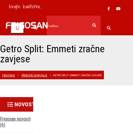
birajte kvalitetno...
Getro Split: Emmeti zračne
zavjese
FRIGOSAN
PRIMJERI UGRADNJE
GETRO SPLIT: EMMETI ZRAČNE ZAVJESE
NOVOSTI
Frigosan novosti
(6)