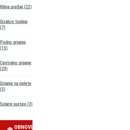
Klima uređaji
(22)
Dizalice topline
(7)
Podno grijanje
(15)
Centralno grijanje
(29)
Grijanje na pelete
(5)
Solarni sustavi
(3)
OBNOVLJIVI