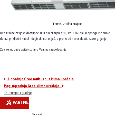
Emmeti zračna zavjesa
Ove zračne zavjese dostupne su u dimenzijama 90, 120 i 160 cm, u opsegu isporuke
dolazi priključni kabel i daljinski upravljač, a proizvod nema vlastiti izvor grijanja.
Za sve moguće upite stojimo Vam na raspolaganju.
Ugradnja Gree multi split klima uređaja
Pag: ugradnja Gree klima uređaja
Primjeri ugradnje
PARTNERI