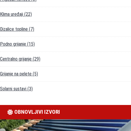
Klima uređaji
(22)
Dizalice topline
(7)
Podno grijanje
(15)
Centralno grijanje
(29)
Grijanje na pelete
(5)
Solarni sustavi
(3)
OBNOVLJIVI IZVORI