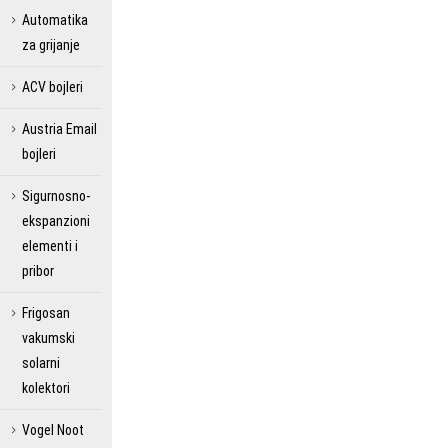
Automatika
za grijanje
ACV bojleri
Austria Email
bojleri
Sigurnosno-
ekspanzioni
elementi i
pribor
Frigosan
vakumski
solarni
kolektori
Vogel Noot