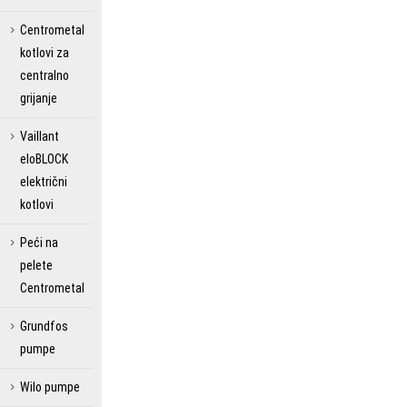
Centrometal
kotlovi za
centralno
grijanje
Vaillant
eloBLOCK
električni
kotlovi
Peći na
pelete
Centrometal
Grundfos
pumpe
Wilo pumpe