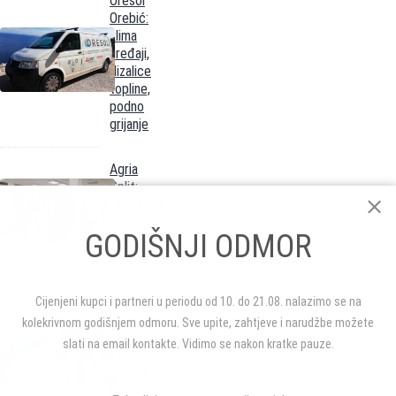
Oresol
Orebić:
klima
uređaji,
dizalice
topline,
podno
grijanje
Agria
Split:
Mitsubishi
i Gree
GODIŠNJI ODMOR
klima
uređaji
Activity
Cijenjeni kupci i partneri u periodu od 10. do 21.08. nalazimo se na
doo
kolekrivnom godišnjem odmoru. Sve upite, zahtjeve i narudžbe možete
Buzet:
slati na email kontakte. Vidimo se nakon kratke pauze.
klima
uređaji,
podno