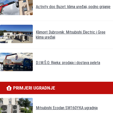
Activity doo Buzet: klima uređaji, podno grijanje
Klimont Dubrovnik: Mitsubishi Electric i Gree
klima uređaji
D.I.M.Š.O. Rijeka: prodaja i dostava peleta
PRIMJERI UGRADNJE
Mitsubishi Ecodan SW160YKA ugradnja