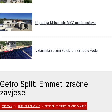
Ugradnja Mitsubishi MXZ multi sustava
Vakumski solarni kolektori za toplu vodu
Getro Split: Emmeti zračne
zavjese
FRIGOSAN
PRIMJERI UGRADNJE
GETRO SPLIT: EMMETI ZRAČNE ZAVJESE