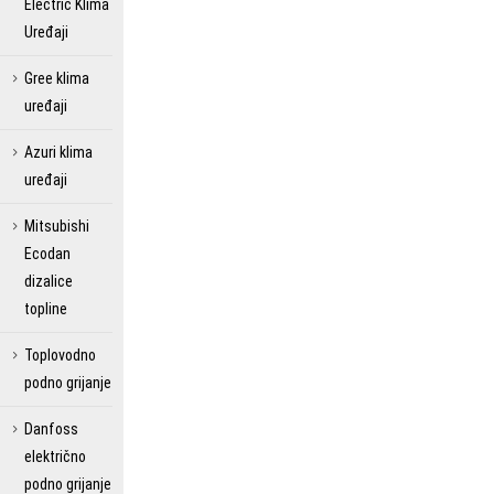
Electric Klima
Uređaji
Gree klima
uređaji
Azuri klima
uređaji
Mitsubishi
Ecodan
dizalice
topline
Toplovodno
podno grijanje
Danfoss
električno
podno grijanje