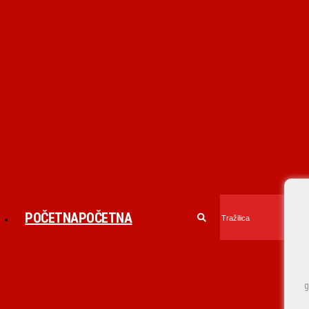
POČETNA
POČETNA
g