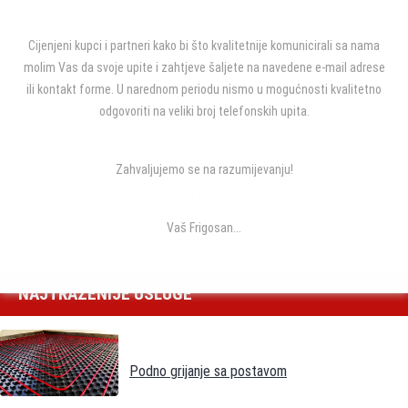
Cijenjeni kupci i partneri kako bi što kvalitetnije komunicirali sa nama
molim Vas da svoje upite i zahtjeve šaljete na navedene e-mail adrese
Mitsubishi ERST20D unutarnja jedinica sa
ili kontakt forme. U narednom periodu nismo u mogućnosti kvalitetno
bojlerom 200L
odgovoriti na veliki broj telefonskih upita.
Zahvaljujemo se na razumijevanju!
Mitsubishi Ecodan ERSC-VM2C unutarnja jedinica
Vaš Frigosan...
NAJTRAŽENIJE USLUGE
Podno grijanje sa postavom