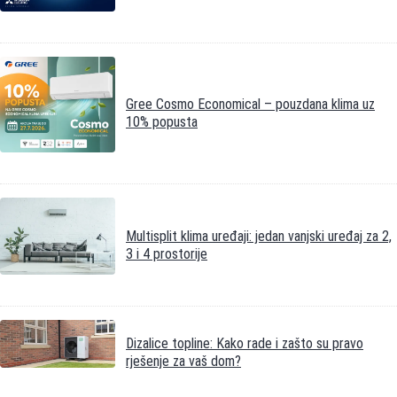
Gree Cosmo Economical – pouzdana klima uz
10% popusta
Multisplit klima uređaji: jedan vanjski uređaj za 2,
3 i 4 prostorije
Dizalice topline: Kako rade i zašto su pravo
rješenje za vaš dom?