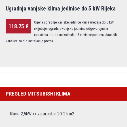
Ugradnja vanjske klima jedinice do 5 kW Rijeka
Cijena ugradnje vanjske jedinice klima uređaja do 5 kW
118.75 €
uključuje: ugradnja vanjske jedinice odgovarajućim
nosačima i to do maksimalno 5 m visinepostava ukrasnih
kanalica za dio instalacije prema…
PREGLED MITSUBISHI KLIMA
Klime 2,5kW >> za prostor 20-25 m2