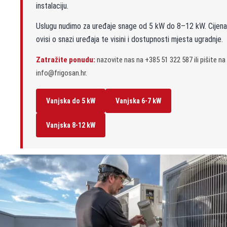
instalaciju.
Uslugu nudimo za uređaje snage od 5 kW do 8–12 kW. Cijena
ovisi o snazi uređaja te visini i dostupnosti mjesta ugradnje.
Zatražite ponudu:
nazovite nas na +385 51 322 587 ili pišite na
info@frigosan.hr.
Vanjska do 5 kW
Vanjska 6-7 kW
Vanjska 8-12 kW