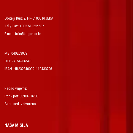
Obitelji Duiz 2, HR-51000 RIJEKA
Tel./ Fax: +385 51 322 587
E-mail: info@frigosan.hr
MB: 040263979
OIB: 97154906548
IBAN: HR2323400091110433796
Radno vrijeme:
Pon - pet: 08:00 - 16:00
Sub - ned: zatvoreno
NAŠA MISIJA