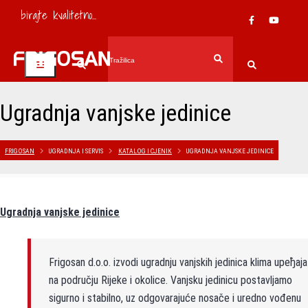
birajte kvalitetno...
Ugradnja vanjske jedinice
FRIGOSAN
UGRADNJA I SERVIS
KATALOG I CJENIK
UGRADNJA VANJSKE JEDINICE
Ugradnja vanjske jedinice
Frigosan d.o.o. izvodi ugradnju vanjskih jedinica klima uређaja
na području Rijeke i okolice. Vanjsku jedinicu postavljamo
sigurno i stabilno, uz odgovarajuće nosače i uredno vođenu