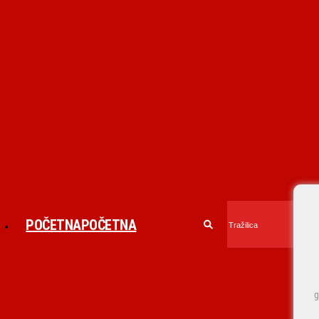
POČETNA
POČETNA
g