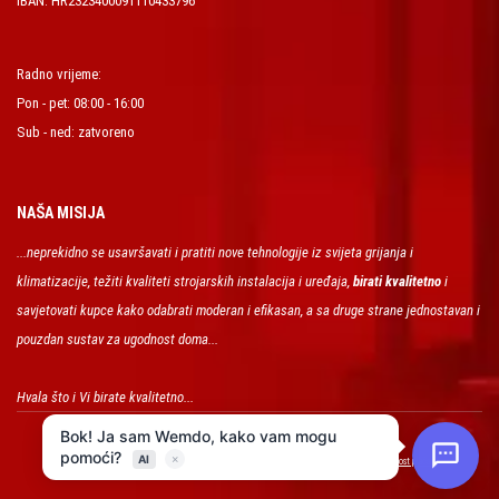
IBAN: HR2323400091110433796
Radno vrijeme:
Pon - pet: 08:00 - 16:00
Sub - ned: zatvoreno
NAŠA MISIJA
...neprekidno se usavršavati i pratiti nove tehnologije iz svijeta grijanja i
klimatizacije, težiti kvaliteti strojarskih instalacija i uređaja,
birati kvalitetno
i
savjetovati kupce kako odabrati moderan i efikasan, a sa druge strane jednostavan i
pouzdan sustav za ugodnost doma...
Hvala što i Vi birate kvalitetno...
FRIGOSAN d.o.o. © Copyright 2026. All Rights Reserved.
|
Uvjeti poslovanja
Sigurnost plaćanja