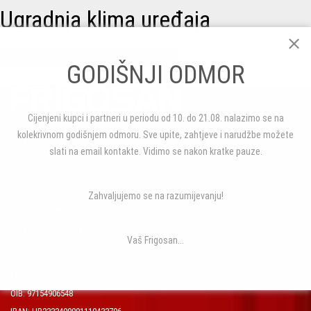
Ugradnja klima uređaja
FRIGOSAN
PARTNERI
UGRADNJA KLIMA UREĐAJA
GODIŠNJI ODMOR
Cijenjeni kupci i partneri u periodu od 10. do 21.08. nalazimo se na
kolekrivnom godišnjem odmoru. Sve upite, zahtjeve i narudžbe možete
slati na email kontakte. Vidimo se nakon kratke pauze.
Obitelji Duiz 2, HR-51000 RIJEKA
Zahvaljujemo se na razumijevanju!
Tel./ Fax: +385 51 322 587
E-mail: info@frigosan.hr
Vaš Frigosan...
MB: 040263979
OIB: 97154906548