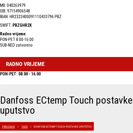
MB: 040263979
OIB: 97154906548
IBAN: HR2323400091110433796 PBZ
SWIFT:
PBZGHR2X
Radno vrijeme:
PON-PET 8:00-16:00
SUB-NED zatvoreno
RADNO VRIJEME
PON-PET: 08.00 - 16.00
Danfoss ECtemp Touch postavke
uputstvo
FRIGOSAN
TAGS
DANFOSS ECTEMP TOUCH POSTAVKE UPUTSTVO