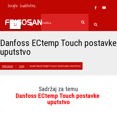
birajte kvalitetno...
Danfoss ECtemp Touch postavke
uputstvo
FRIGOSAN
TAGS
DANFOSS ECTEMP TOUCH POSTAVKE UPUTSTVO
Sadržaj za temu
Danfoss ECtemp Touch postavke 
uputstvo