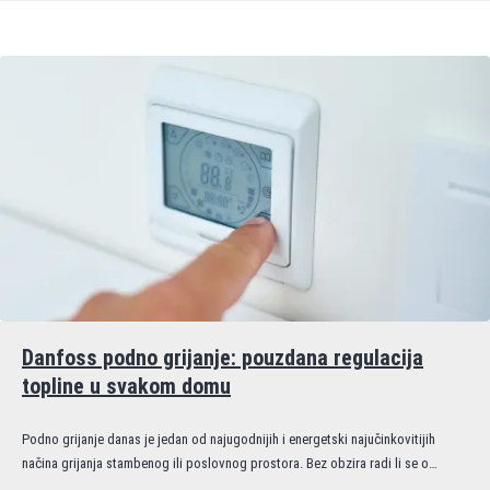
Danfoss podno grijanje: pouzdana regulacija
topline u svakom domu
Podno grijanje danas je jedan od najugodnijih i energetski najučinkovitijih
načina grijanja stambenog ili poslovnog prostora. Bez obzira radi li se o…