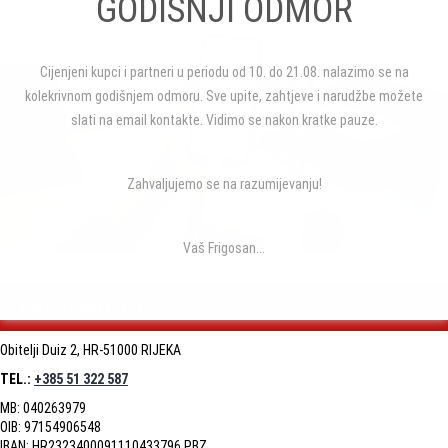
GODIŠNJI ODMOR
Cijenjeni kupci i partneri u periodu od 10. do 21.08. nalazimo se na
kolekrivnom godišnjem odmoru. Sve upite, zahtjeve i narudžbe možete
slati na email kontakte. Vidimo se nakon kratke pauze.
Zahvaljujemo se na razumijevanju!
Vaš Frigosan...
FRIGOSAN D.O.O.
Obitelji Duiz 2, HR-51000 RIJEKA
TEL.:
+385 51 322 587
MB: 040263979
OIB: 97154906548
IBAN: HR2323400091110433796 PBZ