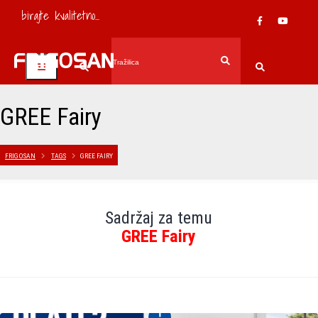
birajte kvalitetno...
GREE Fairy
FRIGOSAN
TAGS
GREE FAIRY
Sadržaj za temu
GREE Fairy