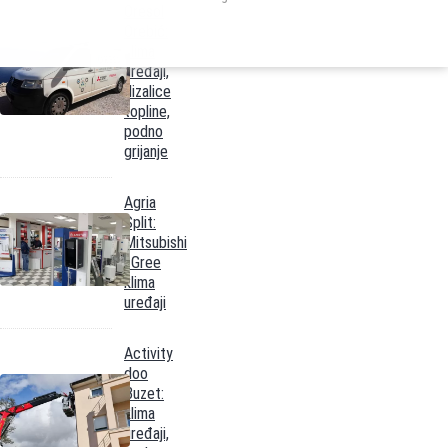
Oresol
Orebić:
klima
uređaji,
dizalice
topline,
podno
grijanje
Agria
Split:
Mitsubishi
i Gree
klima
uređaji
Activity
doo
Buzet:
klima
uređaji,