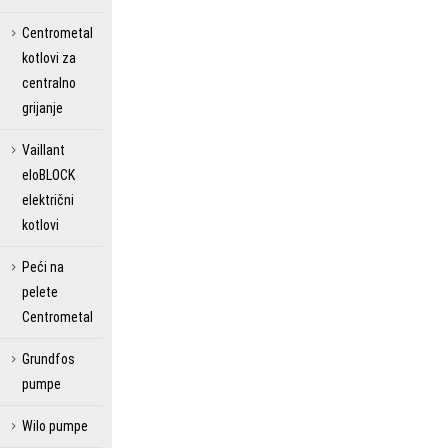
Centrometal
kotlovi za
centralno
grijanje
Vaillant
eloBLOCK
električni
kotlovi
Peći na
pelete
Centrometal
Grundfos
pumpe
Wilo pumpe