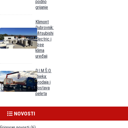
podno
grijanje
Klimont
Dubrovnik:
Mitsubishi
Electric i
Gree
klima
uređaji
D.I.M.Š.O.
Rijeka:
prodaja i
dostava
peleta
NOVOSTI
Frigosan novosti
(6)