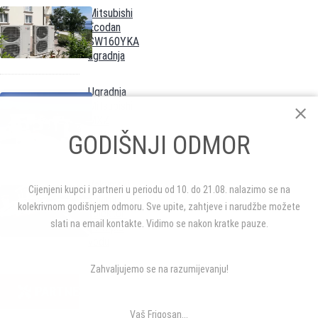
Mitsubishi
Ecodan
SW160YKA
ugradnja
Ugradnja
Mitsubishi
MXZ
multi
GODIŠNJI ODMOR
sustava
Vakumski
Cijenjeni kupci i partneri u periodu od 10. do 21.08. nalazimo se na
solarni
kolekrivnom godišnjem odmoru. Sve upite, zahtjeve i narudžbe možete
kolektori
slati na email kontakte. Vidimo se nakon kratke pauze.
za toplu
vodu
Zahvaljujemo se na razumijevanju!
PARTNERI
Vaš Frigosan...