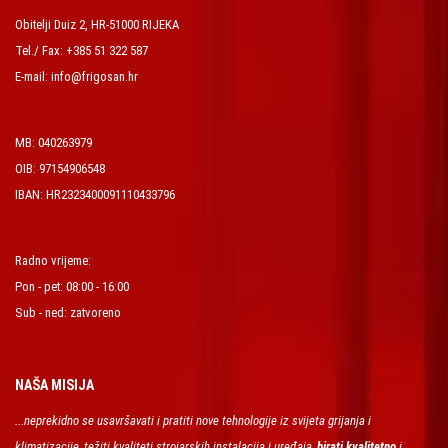
Obitelji Duiz 2, HR-51000 RIJEKA
Tel./ Fax: +385 51 322 587
E-mail: info@frigosan.hr
MB: 040263979
OIB: 97154906548
IBAN: HR2323400091110433796
Radno vrijeme:
Pon - pet: 08:00 - 16:00
Sub - ned: zatvoreno
NAŠA MISIJA
...neprekidno se usavršavati i pratiti nove tehnologije iz svijeta grijanja i
klimatizacije, težiti kvaliteti strojarskih instalacija i uređaja,
birati kvalitetno
i