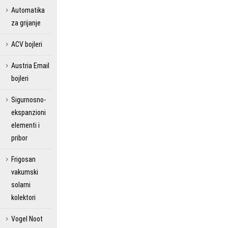
Automatika
za grijanje
ACV bojleri
Austria Email
bojleri
Sigurnosno-
ekspanzioni
elementi i
pribor
Frigosan
vakumski
solarni
kolektori
Vogel Noot