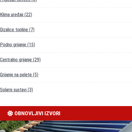
Klima uređaji
(22)
Dizalice topline
(7)
Podno grijanje
(15)
Centralno grijanje
(29)
Grijanje na pelete
(5)
Solarni sustavi
(3)
OBNOVLJIVI IZVORI