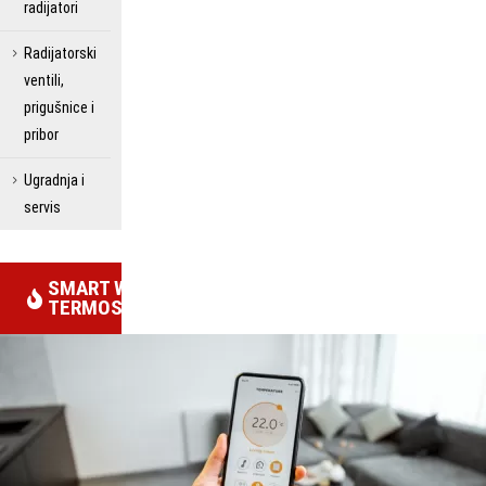
radijatori
Radijatorski
ventili,
prigušnice i
pribor
Ugradnja i
servis
SMART WIFI
TERMOSTATI