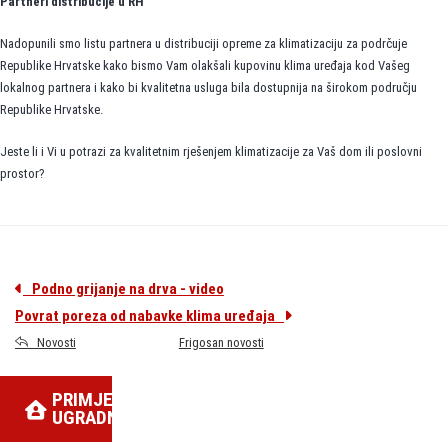
Partneri distribucije u RH
Nadopunili smo listu partnera u distribuciji opreme za klimatizaciju za podrčuje
Republike Hrvatske kako bismo Vam olakšali kupovinu klima uređaja kod Vašeg
lokalnog partnera i kako bi kvalitetna usluga bila dostupnija na širokom području
Republike Hrvatske.
Jeste li i Vi u potrazi za kvalitetnim rješenjem klimatizacije za Vaš dom ili poslovni
prostor?
Podno grijanje na drva - video
Povrat poreza od nabavke klima uređaja
Novosti
Frigosan novosti
PRIMJERI
UGRADNJE