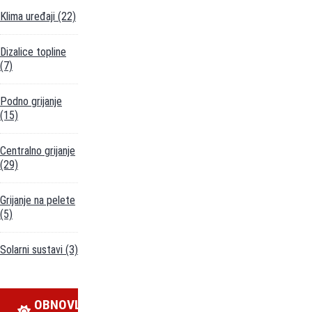
Klima uređaji
(22)
Dizalice topline
(7)
Podno grijanje
(15)
Centralno grijanje
(29)
Grijanje na pelete
(5)
Solarni sustavi
(3)
OBNOVLJIVI