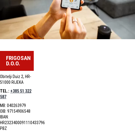
FRIGOSAN
D.O.O.
Obitelji Duiz 2, HR-
51000 RIJEKA
TEL.:
+385 51 322
587
MB: 040263979
OIB: 97154906548
IBAN:
HR2323400091110433796
PBZ