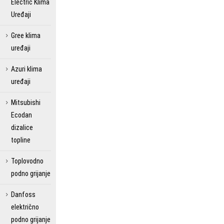
Electric Klima
Uređaji
Gree klima
uređaji
Azuri klima
uređaji
Mitsubishi
Ecodan
dizalice
topline
Toplovodno
podno grijanje
Danfoss
električno
podno grijanje