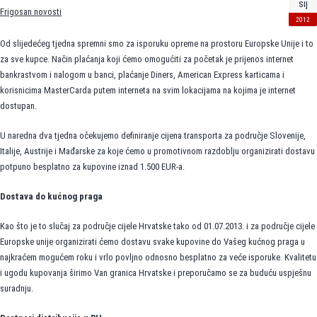
sij
Frigosan novosti
2012
Od slijedećeg tjedna spremni smo za isporuku opreme na prostoru Europske Unije i to
za sve kupce. Način plaćanja koji ćemo omogućiti za početak je prijenos internet
bankrastvom i nalogom u banci, plaćanje Diners, American Express karticama i
korisnicima MasterCarda putem interneta na svim lokacijama na kojima je internet
dostupan.
U naredna dva tjedna očekujemo definiranje cijena transporta za područje Slovenije,
Italije, Austrije i Mađarske za koje ćemo u promotivnom razdoblju organizirati dostavu
potpuno besplatno za kupovine iznad 1.500 EUR-a.
Dostava do kućnog praga
Kao što je to slučaj za područje cijele Hrvatske tako od 01.07.2013. i za područje cijele
Europske unije organizirati ćemo dostavu svake kupovine do Vašeg kućnog praga u
najkraćem mogućem roku i vrlo povljno odnosno besplatno za veće isporuke. Kvalitetu
i ugodu kupovanja širimo Van granica Hrvatske i preporučamo se za buduću uspješnu
suradnju.