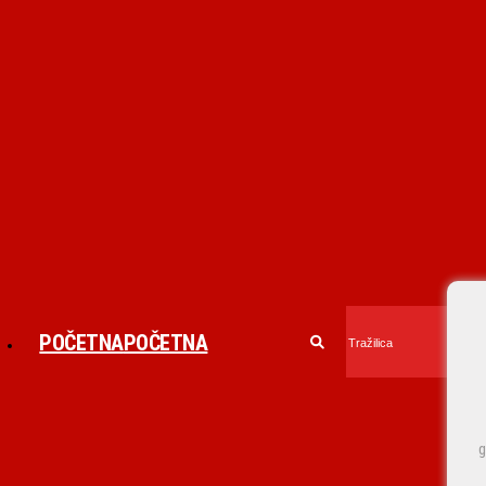
POČETNA
POČETNA
g