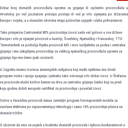
Dobar broj domaćih proizvođača opreme za grijanje ili općenito proizvođača u
Hrvatskoj po već poznatom principu postaje ili već je vrlo cijenjena po državama
Europe i svijeta, a u domaćim okvirima imaju polovičan uspijeh i slabu prihvaćenost.
Tako primjerice Centrometal 80% proizvodnje izvozi sada već gotovo u sve države
Europe i vrlo je cijenjen proizvod u Austriji, Švedskoj, Njemačkoj i Francuskoj. TTO
Termotechnik sa područja Rijeke proizvodi MS i inox razdjelnike za podna i centralna
grijanja i ima zakupljenu proizvodnju za velikog njemačkog proizvođača opreme za
grijanja čije ime ćemo ipak izostaviti.
U Zagrebu imamo tvornicu aluminijskih radijatora koji među rijetkima ima široki
program visina i opcija spajanja i jednako tako ostvaruje vrlo dobar izvoz. U Štefancu
se proizvode etažni kotlovi kamini na drva za centralno grijanje Senko koji su pred
koju godinu dobili europski certifikat za proizvodnju i povečali izvoz.
Solvis u Varaždinu proizvodi danas zanimljiv program fotonaponskih modula za
sunčane elektrane po najsuvremenijoj tehnologiji i samo 10% proizvodnje plasira na
domaće tržište.
S obzirom da smo se uvjerili u kvalitetu domaćih proizvoda i njihovu konkurentnost u