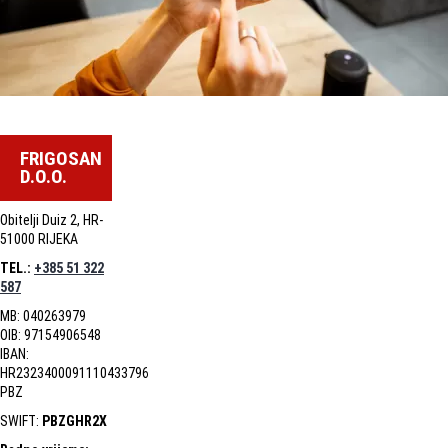
FRIGOSAN
D.O.O.
Obitelji Duiz 2, HR-
51000 RIJEKA
TEL.:
+385 51 322
587
MB: 040263979
OIB: 97154906548
IBAN:
HR2323400091110433796
PBZ
SWIFT:
PBZGHR2X