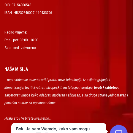
OIB: 97154906548
IBAN: HR2323400091110433796
Radno vrijeme:
Pon - pet: 08:00 - 16:00
Sub - ned: zatvoreno
NAŠA MISIJA
...neprekidno se usavršavati i pratiti nove tehnologije iz svijeta grijanja i
klimatizacije, težiti kvaliteti strojarskih instalacija i uređaja,
birati kvalitetno
i
savjetovati kupce kako odabrati moderan i efikasan, a sa druge strane jednostavan i
pouzdan sustav za ugodnost doma...
Hvala što i Vi birate kvalitetno...