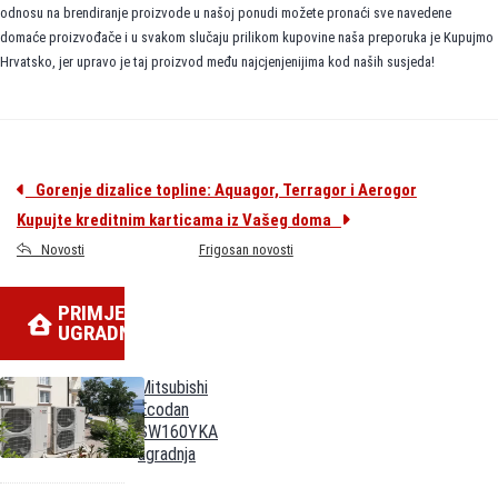
odnosu na brendiranje proizvode u našoj ponudi možete pronaći sve navedene
domaće proizvođače i u svakom slučaju prilikom kupovine naša preporuka je Kupujmo
Hrvatsko, jer upravo je taj proizvod među najcjenjenijima kod naših susjeda!
Gorenje dizalice topline: Aquagor, Terragor i Aerogor
Kupujte kreditnim karticama iz Vašeg doma
Novosti
Frigosan novosti
PRIMJERI
UGRADNJE
Mitsubishi
Ecodan
SW160YKA
ugradnja