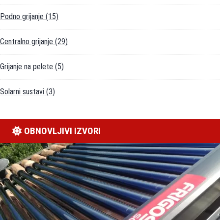
Podno grijanje
(15)
Centralno grijanje
(29)
Grijanje na pelete
(5)
Solarni sustavi
(3)
OBNOVLJIVI IZVORI