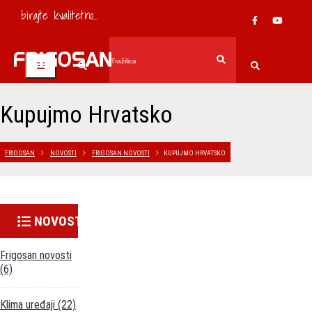
birajte kvalitetno...
Kupujmo Hrvatsko
FRIGOSAN
NOVOSTI
FRIGOSAN NOVOSTI
KUPUJMO HRVATSKO
NOVOSTI
Frigosan novosti
(6)
Klima uređaji
(22)