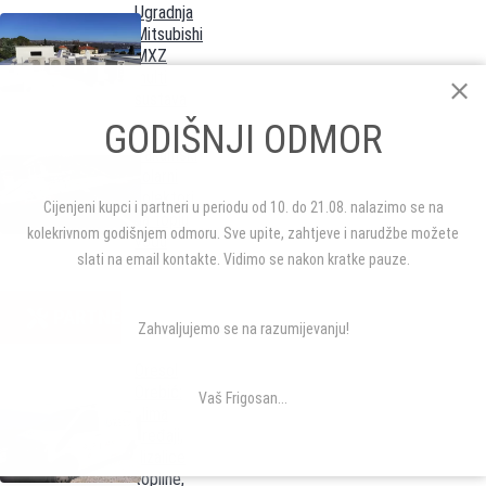
Ugradnja
Mitsubishi
MXZ
multi
sustava
GODIŠNJI ODMOR
Vakumski
solarni
kolektori
Cijenjeni kupci i partneri u periodu od 10. do 21.08. nalazimo se na
za toplu
kolekrivnom godišnjem odmoru. Sve upite, zahtjeve i narudžbe možete
vodu
slati na email kontakte. Vidimo se nakon kratke pauze.
PARTNERI
Zahvaljujemo se na razumijevanju!
Oresol
Orebić:
Vaš Frigosan...
klima
uređaji,
dizalice
topline,