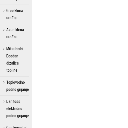
Gree klima
uređaji
Azuri klima
uređaji
Mitsubishi
Ecodan
dizalice
topline
Toplovodno
podno grijanje
Danfoss
električno
podno grijanje
Centrometal