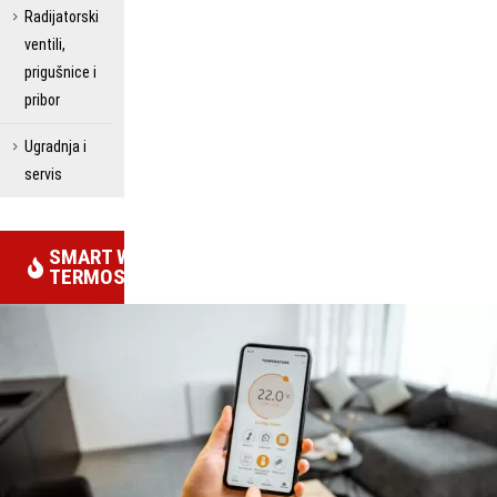
Radijatorski
ventili,
prigušnice i
pribor
Ugradnja i
servis
SMART WIFI
TERMOSTATI