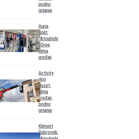
podno
grijanje
Agria
Split:
Mitsubishi
i Gree
klima
uređaji
Activity
doo
Buzet:
klima
uređaji,
podno
grijanje
Klimont
Dubrovnik:
Mitsubishi