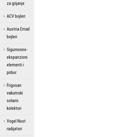
za grijanje
ACV bojleri
Austria Email
bojleri
Sigurnosno-
ekspanzioni
elementi i
pribor
Frigosan
vakumski
solarni
kolektori
Vogel Noot
radijatori