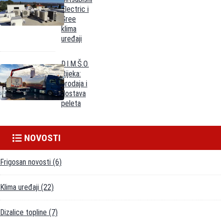
Electric i
Gree
klima
uređaji
D.I.M.Š.O.
Rijeka:
prodaja i
dostava
peleta
NOVOSTI
Frigosan novosti
(6)
Klima uređaji
(22)
Dizalice topline
(7)