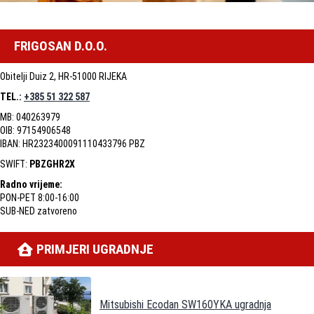
FRIGOSAN D.O.O.
Obitelji Duiz 2, HR-51000 RIJEKA
TEL.:
+385 51 322 587
MB: 040263979
OIB: 97154906548
IBAN: HR2323400091110433796 PBZ
SWIFT:
PBZGHR2X
Radno vrijeme:
PON-PET 8:00-16:00
SUB-NED zatvoreno
PRIMJERI UGRADNJE
Mitsubishi Ecodan SW160YKA ugradnja