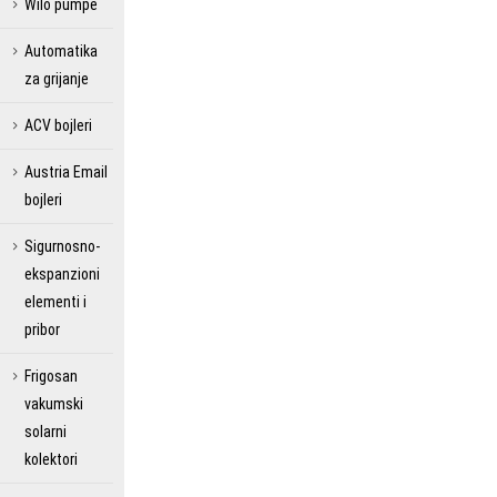
Wilo pumpe
Automatika
za grijanje
ACV bojleri
Austria Email
bojleri
Sigurnosno-
ekspanzioni
elementi i
pribor
Frigosan
vakumski
solarni
kolektori