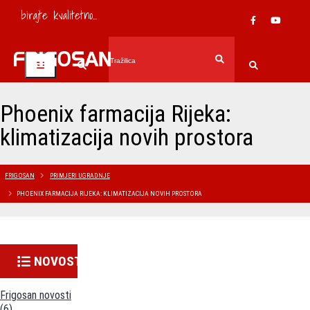
birajte kvalitetno...
Phoenix farmacija Rijeka:
klimatizacija novih prostora
FRIGOSAN
PRIMJERI UGRADNJE
PHOENIX FARMACIJA RIJEKA: KLIMATIZACIJA NOVIH PROSTORA
NOVOSTI
Frigosan novosti
(6)