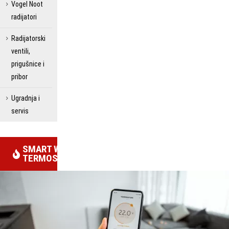
Vogel Noot
radijatori
Radijatorski
ventili,
prigušnice i
pribor
Ugradnja i
servis
SMART WIFI
TERMOSTATI