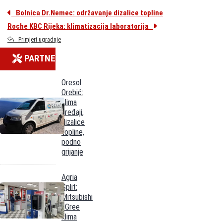
Bolnica Dr.Nemec: održavanje dizalice topline
Roche KBC Rijeka: klimatizacija laboratorija
Primjeri ugradnje
PARTNERI
Oresol
Orebić:
klima
uređaji,
dizalice
topline,
podno
grijanje
Agria
Split:
Mitsubishi
i Gree
klima