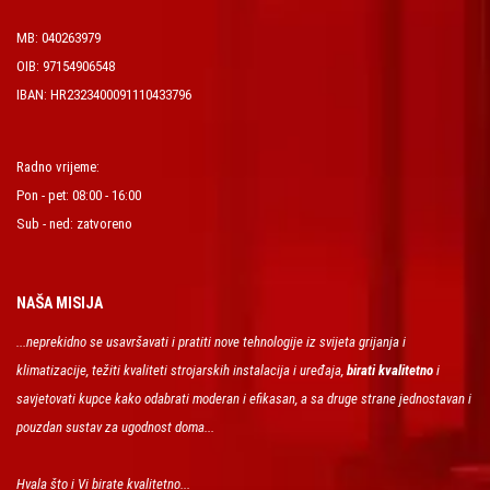
MB: 040263979
OIB: 97154906548
IBAN: HR2323400091110433796
Radno vrijeme:
Pon - pet: 08:00 - 16:00
Sub - ned: zatvoreno
NAŠA MISIJA
...neprekidno se usavršavati i pratiti nove tehnologije iz svijeta grijanja i
klimatizacije, težiti kvaliteti strojarskih instalacija i uređaja,
birati kvalitetno
i
savjetovati kupce kako odabrati moderan i efikasan, a sa druge strane jednostavan i
pouzdan sustav za ugodnost doma...
Hvala što i Vi birate kvalitetno...