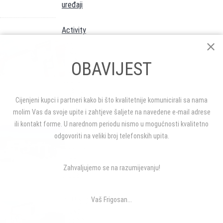
uređaji
Activity
doo
Buzet:
klima
OBAVIJEST
uređaji,
podno
grijanje
Cijenjeni kupci i partneri kako bi što kvalitetnije komunicirali sa nama
molim Vas da svoje upite i zahtjeve šaljete na navedene e-mail adrese
Klimont
ili kontakt forme. U narednom periodu nismo u mogućnosti kvalitetno
Dubrovnik:
Mitsubishi
odgovoriti na veliki broj telefonskih upita.
Electric i
Gree
klima
Zahvaljujemo se na razumijevanju!
uređaji
D.I.M.Š.O.
Vaš Frigosan...
Rijeka:
prodaja i