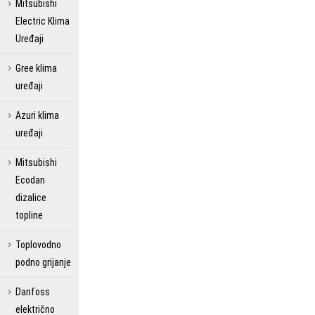
Mitsubishi
Electric Klima
Uređaji
Gree klima
uređaji
Azuri klima
uređaji
Mitsubishi
Ecodan
dizalice
topline
Toplovodno
podno grijanje
Danfoss
električno