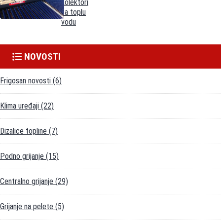
kolektori
za toplu
vodu
NOVOSTI
Frigosan novosti
(6)
Klima uređaji
(22)
Dizalice topline
(7)
Podno grijanje
(15)
Centralno grijanje
(29)
Grijanje na pelete
(5)