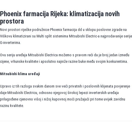
Phoenix farmacija Rijeka: klimatizacija novih
prostora
Novi prostori riječke podružnice Phoenix farmacija dd u sklopu poslovne zgrade na
Viškovu klimatizirani su Multi split sistemima Mitsubishi Electric-a najprodavanije serije
G-inverterima.
Ovu seriju uređaja Mitsubishi Electrica možemo s pravom reći da je broj jedan između
cijene, vrhunske kvalitete i apsolutno najniže razine buke među svojim konkurentima.
Mitsubishi klima uređaji
Upravo iz tih razloga svakim danom sve veći privatnih i poslovnih klijenata povjerenje
daje Mitsubishi Electricu, odnosno njegovoj širokoj lepezi inverterskih uređaja
prilagođene cjenovno višoj i nižoj kupovnoj moći pružajući pri tome uvijek zavidnu
razinu kvalitete.