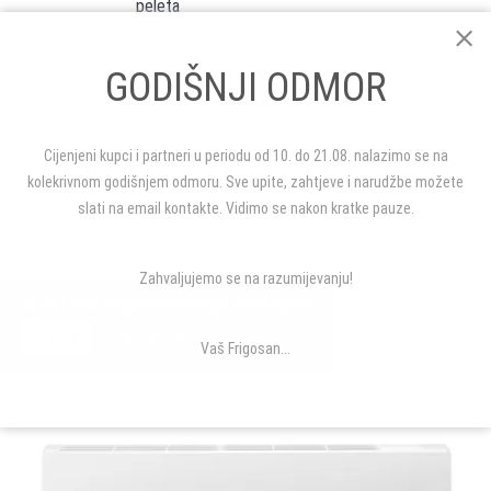
peleta
GODIŠNJI ODMOR
Cijenjeni kupci i partneri u periodu od 10. do 21.08. nalazimo se na
MOŽDA VAS I OVO ZANIMA...
kolekrivnom godišnjem odmoru. Sve upite, zahtjeve i narudžbe možete
slati na email kontakte. Vidimo se nakon kratke pauze.
Zahvaljujemo se na razumijevanju!
Gree Lomo Regular GWH12QC klima 3,5kW
0.00 €
GREE KLIMA UREĐAJI
Vaš Frigosan...