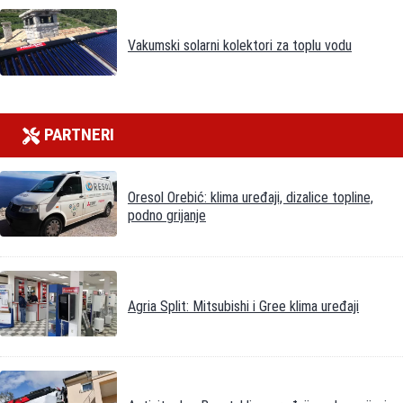
Vakumski solarni kolektori za toplu vodu
PARTNERI
Oresol Orebić: klima uređaji, dizalice topline,
podno grijanje
Agria Split: Mitsubishi i Gree klima uređaji