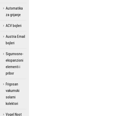
Automatika
za grijanje
ACV bojleri
Austria Email
bojleri
Sigurnosno-
ekspanzioni
elementi i
pribor
Frigosan
vakumski
solarni
kolektori
Vogel Noot