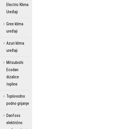
Electric Klima
Uređaji
Gree klima
uređaji
Azuri klima
uređaji
Mitsubishi
Ecodan
dizalice
topline
Toplovodno
podno grijanje
Danfoss
električno