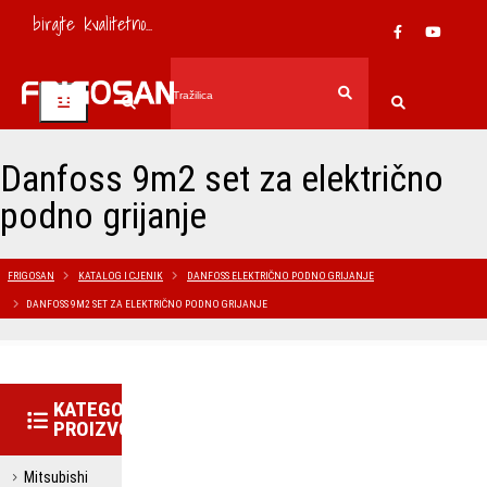
birajte kvalitetno...
Danfoss 9m2 set za električno
podno grijanje
FRIGOSAN
KATALOG I CJENIK
DANFOSS ELEKTRIČNO PODNO GRIJANJE
DANFOSS 9M2 SET ZA ELEKTRIČNO PODNO GRIJANJE
KATEGORIJE
PROIZVODA
Mitsubishi