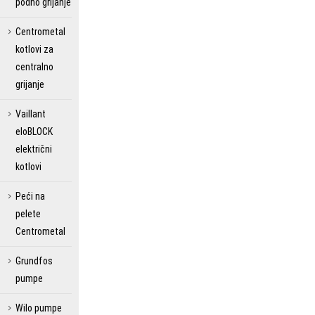
podno grijanje
Centrometal
kotlovi za
centralno
grijanje
Vaillant
eloBLOCK
električni
kotlovi
Peći na
pelete
Centrometal
Grundfos
pumpe
Wilo pumpe