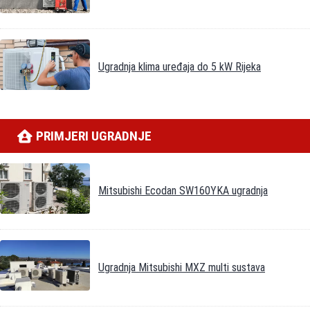
Ugradnja klima uređaja do 5 kW Rijeka
PRIMJERI UGRADNJE
Mitsubishi Ecodan SW160YKA ugradnja
Ugradnja Mitsubishi MXZ multi sustava