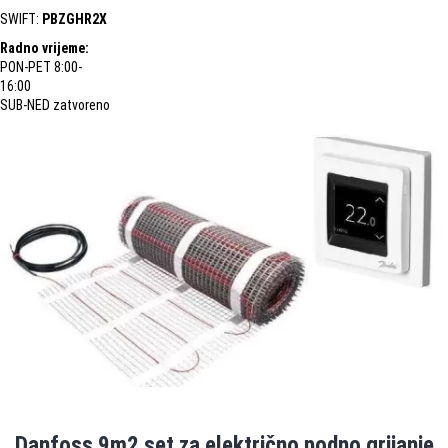
SWIFT:
PBZGHR2X
Radno vrijeme:
PON-PET 8:00-
16:00
SUB-NED zatvoreno
Danfoss 9m2 set za električno podno grijanje