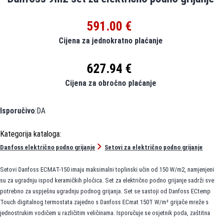
591.00 €
Cijena za jednokratno plaćanje
627.94 €
Cijena za obročno plaćanje
Isporučivo
:DA
Danfoss električno podno grijanje
Setovi za električno podno grijanje
Setovi Danfoss ECMAT-150 imaju maksimalni toplinski učin od 150 W/m2, namjenjeni
su za ugradnju ispod keramičkih pločica. Set za električno podno grijanje sadrži sve
potrebno za uspješnu ugradnju podnog grijanja. Set se sastoji od Danfoss ECtemp
Touch digitalnog termostata zajedno s Danfoss ECmat 150T W/m² grijače mreže s
jednostrukim vodičem u različitim veličinama. Isporučuje se osjetnik poda, zaštitna