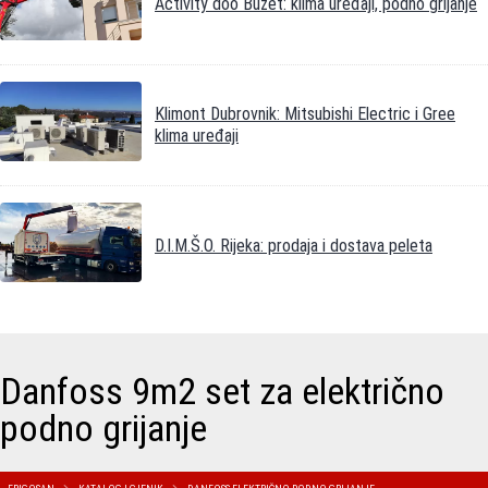
Activity doo Buzet: klima uređaji, podno grijanje
Klimont Dubrovnik: Mitsubishi Electric i Gree
klima uređaji
D.I.M.Š.O. Rijeka: prodaja i dostava peleta
Danfoss 9m2 set za električno
podno grijanje