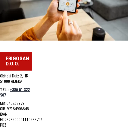
FRIGOSAN
D.O.O.
Obitelji Duiz 2, HR-
51000 RIJEKA
TEL.:
+385 51 322
587
MB: 040263979
OIB: 97154906548
IBAN:
HR2323400091110433796
PBZ