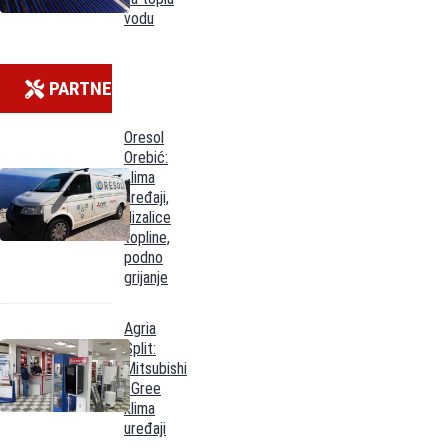
vodu
PARTNERI
Oresol
Orebić:
klima
uređaji,
dizalice
topline,
podno
grijanje
Agria
Split:
Mitsubishi
i Gree
klima
uređaji