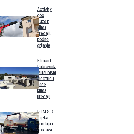
Activity
doo
Buzet:
klima
uređaji,
podno
grijanje
Klimont
Dubrovnik:
Mitsubishi
Electric i
Gree
klima
uređaji
D.I.M.Š.O.
Rijeka:
prodaja i
dostava