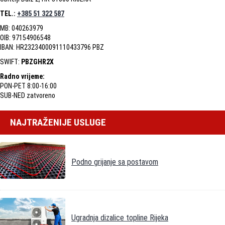
TEL.:
+385 51 322 587
MB: 040263979
OIB: 97154906548
IBAN: HR2323400091110433796 PBZ
SWIFT:
PBZGHR2X
Radno vrijeme:
PON-PET 8:00-16:00
SUB-NED zatvoreno
NAJTRAŽENIJE USLUGE
Podno grijanje sa postavom
Ugradnja dizalice topline Rijeka