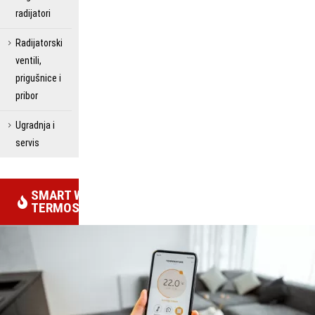
radijatori
Radijatorski
ventili,
prigušnice i
pribor
Ugradnja i
servis
SMART WIFI
TERMOSTATI