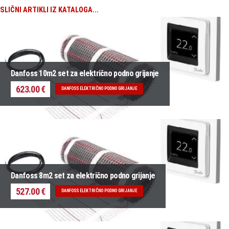
SLIČNI ARTIKLI IZ KATALOGA...
Danfoss 10m2 set za električno podno grijanje
623.00 €
DANFOSS ELEKTRIČNO PODNO GRIJANJE
Danfoss 8m2 set za električno podno grijanje
527.00 €
DANFOSS ELEKTRIČNO PODNO GRIJANJE