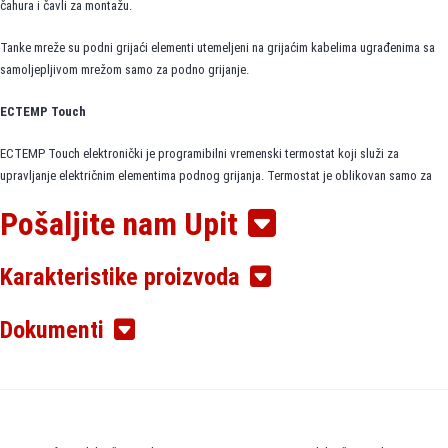
čahura i čavli za montažu.
Tanke mreže su podni grijaći elementi utemeljeni na grijaćim kabelima ugrađenima sa
samoljepljivom mrežom samo za podno grijanje.
ECTEMP Touch
ECTEMP Touch elektronički je programibilni vremenski termostat koji služi za
upravljanje električnim elementima podnog grijanja. Termostat je oblikovan samo za
fiksnu instalaciju te se može upotrebljavati i za izravno grijanje cijele prostorije i za
Pošaljite nam Upit
komforno grijanje poda.
Termostat, među ostalim, ima sljedeće značajke:
Karakteristike proizvoda
• Zaslon osjetljiv na dodir s pozadinskim osvjetljenjem.
Dokumenti
• Programiranje i rad putem jednostavnog izbornika.
• Čarobnjak za instalaciju sa specifičnim postavkama za vrstu prostorije/poda.
• Podršku za višeokvirne sustave.