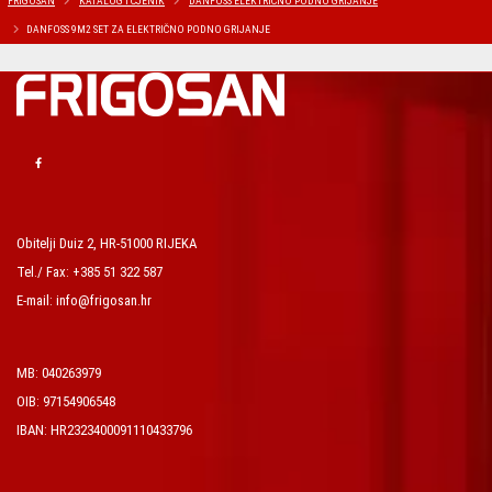
FRIGOSAN
KATALOG I CJENIK
DANFOSS ELEKTRIČNO PODNO GRIJANJE
DANFOSS 9M2 SET ZA ELEKTRIČNO PODNO GRIJANJE
Obitelji Duiz 2, HR-51000 RIJEKA
Tel./ Fax: +385 51 322 587
E-mail: info@frigosan.hr
MB: 040263979
OIB: 97154906548
IBAN: HR2323400091110433796