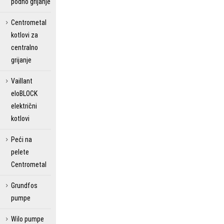
podno grijanje
Centrometal
kotlovi za
centralno
grijanje
Vaillant
eloBLOCK
električni
kotlovi
Peći na
pelete
Centrometal
Grundfos
pumpe
Wilo pumpe