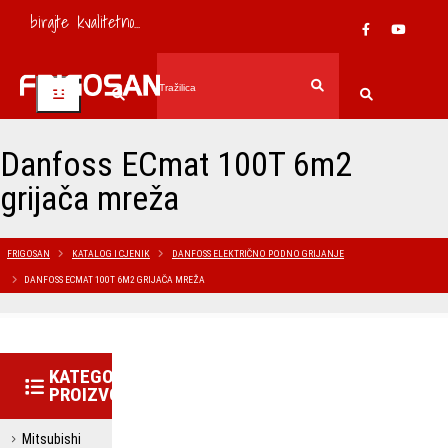
birajte kvalitetno...
Danfoss ECmat 100T 6m2
grijača mreža
FRIGOSAN
KATALOG I CJENIK
DANFOSS ELEKTRIČNO PODNO GRIJANJE
DANFOSS ECMAT 100T 6M2 GRIJAČA MREŽA
KATEGORIJE
PROIZVODA
Mitsubishi