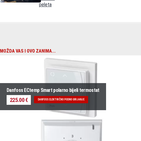
prije nego što se zarola natrag. Ne sijecite grijaći kabel.
peleta
• Tanka mreža, a osobito spojevi, moraju biti zaštićeni od opterećenja i povlačenja.
• Slobodni kraj hladnog vodova mora biti zaštićen od strane instalatera kako bi
izbjegao ulazak vode
MOŽDA VAS I OVO ZANIMA...
Danfoss ECtemp Smart polarno bijeli termostat
225.00 €
DANFOSS ELEKTRIČNO PODNO GRIJANJE