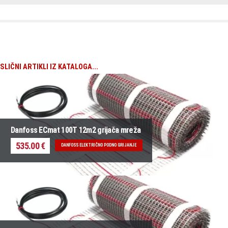
SLIČNI ARTIKLI IZ KATALOGA...
Danfoss ECmat 100T 12m2 grijača mreža
535.00 €
DANFOSS ELEKTRIČNO PODNO GRIJANJE