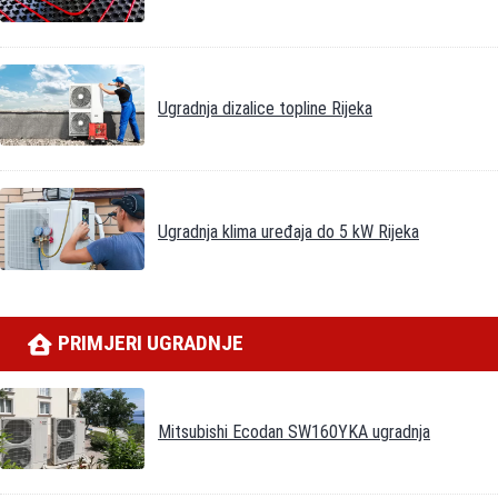
Ugradnja dizalice topline Rijeka
Ugradnja klima uređaja do 5 kW Rijeka
PRIMJERI UGRADNJE
Mitsubishi Ecodan SW160YKA ugradnja