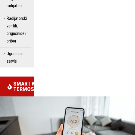
radijatori
Radijatorski
ventili,
prigušnice i
pribor
Ugradnja i
servis
SMART WIFI
TERMOSTATI