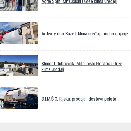
Agria Split: Mitsubishi i Gree klima uređaji
Activity doo Buzet: klima uređaji, podno grijanje
Klimont Dubrovnik: Mitsubishi Electric i Gree
klima uređaji
D.I.M.Š.O. Rijeka: prodaja i dostava peleta