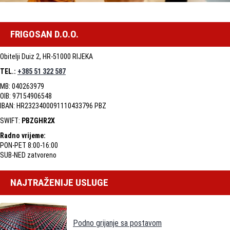
FRIGOSAN D.O.O.
Obitelji Duiz 2, HR-51000 RIJEKA
TEL.:
+385 51 322 587
MB: 040263979
OIB: 97154906548
IBAN: HR2323400091110433796 PBZ
SWIFT:
PBZGHR2X
Radno vrijeme:
PON-PET 8:00-16:00
SUB-NED zatvoreno
NAJTRAŽENIJE USLUGE
Podno grijanje sa postavom