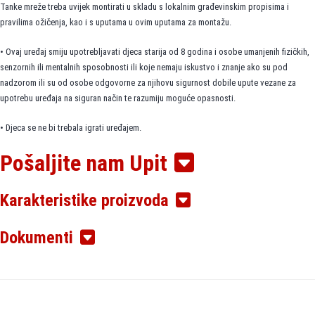
Tanke mreže treba uvijek montirati u skladu s lokalnim građevinskim propisima i
pravilima ožičenja, kao i s uputama u ovim uputama za montažu.
• Ovaj uređaj smiju upotrebljavati djeca starija od 8 godina i osobe umanjenih fizičkih,
senzornih ili mentalnih sposobnosti ili koje nemaju iskustvo i znanje ako su pod
nadzorom ili su od osobe odgovorne za njihovu sigurnost dobile upute vezane za
upotrebu uređaja na siguran način te razumiju moguće opasnosti.
• Djeca se ne bi trebala igrati uređajem.
Pošaljite nam Upit
• Čišćenje i korisničko održavanje ne smiju provoditi djeca bez nadzora.
• Uklonite napon sa svih strujnih krugova prije instalacije i servisiranja.
Karakteristike proizvoda
• Oplet svakog grijačeg elementa mora biti uzemljen u skladu s lokalnim električnim
odredbama i priključen na diferencijalnu sklopku (FID sklopka).
Dokumenti
• FID sklopka mora biti max. 30 mA.
• Tanke mreže treba spojiti putem sklop-ke koja razdvaja sve kontakte i koja se može
zaključati u isključenom položaju.