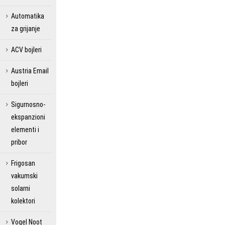
Automatika
za grijanje
ACV bojleri
Austria Email
bojleri
Sigurnosno-
ekspanzioni
elementi i
pribor
Frigosan
vakumski
solarni
kolektori
Vogel Noot