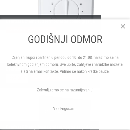
Danfoss ECtemp 130 termostat za podno grijanje
DANFOSS ELEKTRIČNO PODNO GRIJANJE
GODIŠNJI ODMOR
Cijenjeni kupci i partneri u periodu od 10. do 21.08. nalazimo se na
kolekrivnom godišnjem odmoru. Sve upite, zahtjeve i narudžbe možete
Danfoss ECtemp Smart bijeli termostat za podno
slati na email kontakte. Vidimo se nakon kratke pauze.
225.00 €
DANFOSS ELEKTRIČNO PODNO GRIJANJE
Zahvaljujemo se na razumijevanju!
Vaš Frigosan...
Danfoss ECtemp Smart crni termostat za podno