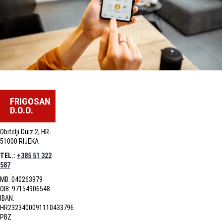
FRIGOSAN
D.O.O.
Obitelji Duiz 2, HR-
51000 RIJEKA
TEL.:
+385 51 322
587
MB: 040263979
OIB: 97154906548
IBAN:
HR2323400091110433796
PBZ