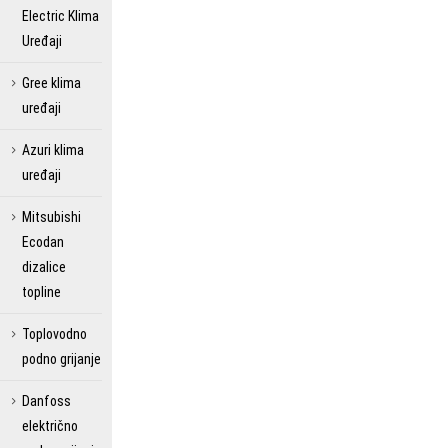
Electric Klima
Uređaji
Gree klima
uređaji
Azuri klima
uređaji
Mitsubishi
Ecodan
dizalice
topline
Toplovodno
podno grijanje
Danfoss
električno