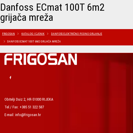
Danfoss ECmat 100T 6m2
grijača mreža
FRIGOSAN
KATALOG I CJENIK
DANFOSS ELEKTRIČNO PODNO GRIJANJE
DANFOSS ECMAT 100T 6M2 GRIJAČA MREŽA
Obitelji Duiz 2, HR-51000 RIJEKA
Tel./ Fax: +385 51 322 587
E-mail: info@frigosan.hr