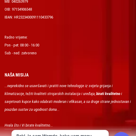
MB: 040263979
OIB: 97154906548
IBAN: HR2323400091110433796
Radno vrijeme:
Pon - pet: 08:00 - 16:00
Sub - ned: zatvoreno
NAŠA MISIJA
...neprekidno se usavršavati i pratiti nove tehnologije iz svijeta grijanja i
klimatizacije, težiti kvaliteti strojarskih instalacija i uređaja,
birati kvalitetno
i
savjetovati kupce kako odabrati moderan i efikasan, a sa druge strane jednostavan i
pouzdan sustav za ugodnost doma...
Hvala što i Vi birate kvalitetno...