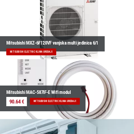
Mitsubishi MXZ-6F120VF vanjska multi jedinica 6/1
MITSUBISHI ELECTRIC KLIMA UREĐAJI
Mitsubishi MAC-587IF-E Wifi modul
90.64 €
MITSUBISHI ELECTRIC KLIMA UREĐAJI