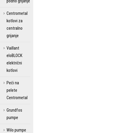
podno grijanje
Centrometal
kotlovi za
centralno
grijanje
Vaillant
eloBLOCK
električni
kotlovi
Peći na
pelete
Centrometal
Grundfos
pumpe
Wilo pumpe