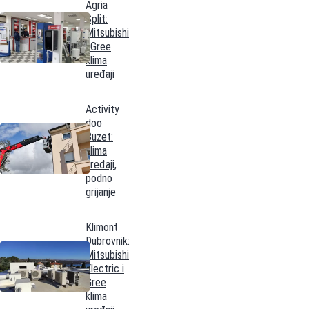
Agria
Split:
Mitsubishi
i Gree
klima
uređaji
Activity
doo
Buzet:
klima
uređaji,
podno
grijanje
Klimont
Dubrovnik:
Mitsubishi
Electric i
Gree
klima