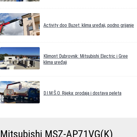
Activity doo Buzet: klima uređaji, podno grijanje
Klimont Dubrovnik: Mitsubishi Electric i Gree
klima uređaji
D.I.M.Š.O. Rijeka: prodaja i dostava peleta
Mitsubishi MSZ-AP71VG(K)