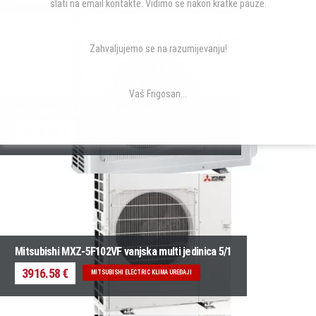
slati na email kontakte. Vidimo se nakon kratke pauze.
Zahvaljujemo se na razumijevanju!
Vaš Frigosan...
Mitsubishi MXZ-4F83VF vanjska multi jedinica 4/1
3570.46 €
MITSUBISHI ELECTRIC KLIMA UREĐAJI
Mitsubishi MXZ-5F102VF vanjska multi jedinica 5/1
3916.58 €
MITSUBISHI ELECTRIC KLIMA UREĐAJI