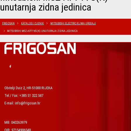
unutarnja zidna jedinica
FRIGOSAN
KATALOG I CJENIK
MITSUBISHI ELECTRIC KLIMA UREĐAJI
MITSUBISHI MSZ-AP71VG(K) UNUTARNJA ZIDNA JEDINICA
Obitelji Duiz 2, HR-51000 RIJEKA
Tel./ Fax: +385 51 322 587
E-mail: info@frigosan.hr
MB: 040263979
OIB: 97154906548