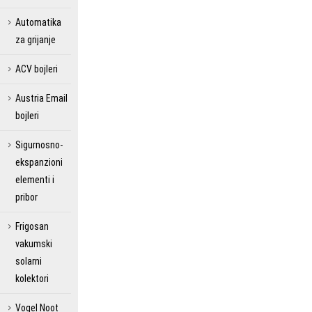
Automatika
za grijanje
ACV bojleri
Austria Email
bojleri
Sigurnosno-
ekspanzioni
elementi i
pribor
Frigosan
vakumski
solarni
kolektori
Vogel Noot