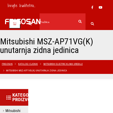
birajte kvalitetno...
Mitsubishi MSZ-AP71VG(K)
unutarnja zidna jedinica
FRIGOSAN
KATALOG I CJENIK
MITSUBISHI ELECTRIC KLIMA UREĐAJI
MITSUBISHI MSZ-AP71VG(K) UNUTARNJA ZIDNA JEDINICA
KATEGORIJE
PROIZVODA
Mitsubishi