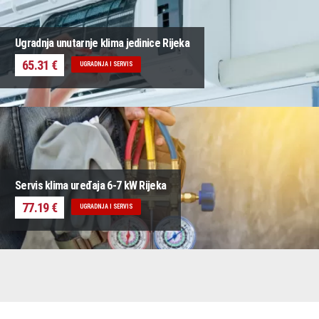
Ugradnja unutarnje klima jedinice Rijeka
65.31 €
UGRADNJA I SERVIS
Servis klima uređaja 6-7 kW Rijeka
77.19 €
UGRADNJA I SERVIS