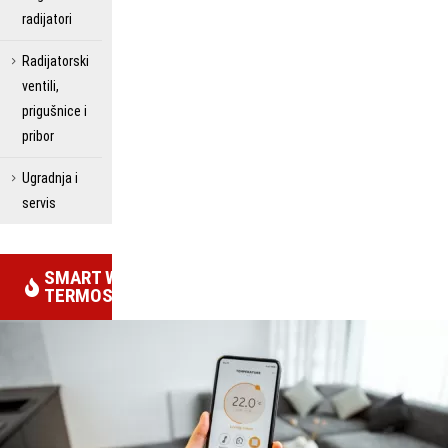
radijatori
Radijatorski
ventili,
prigušnice i
pribor
Ugradnja i
servis
SMART WIFI
TERMOSTATI