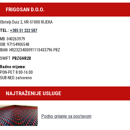
FRIGOSAN D.O.O.
Obitelji Duiz 2, HR-51000 RIJEKA
TEL.:
+385 51 322 587
MB: 040263979
OIB: 97154906548
IBAN: HR2323400091110433796 PBZ
SWIFT:
PBZGHR2X
Radno vrijeme:
PON-PET 8:00-16:00
SUB-NED zatvoreno
NAJTRAŽENIJE USLUGE
Podno grijanje sa postavom