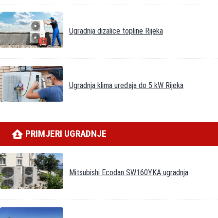
Ugradnja dizalice topline Rijeka
Ugradnja klima uređaja do 5 kW Rijeka
PRIMJERI UGRADNJE
Mitsubishi Ecodan SW160YKA ugradnja