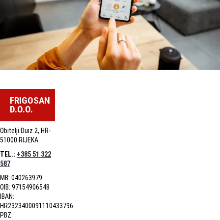
FRIGOSAN
D.O.O.
Obitelji Duiz 2, HR-
51000 RIJEKA
TEL.:
+385 51 322
587
MB: 040263979
OIB: 97154906548
IBAN:
HR2323400091110433796
PBZ