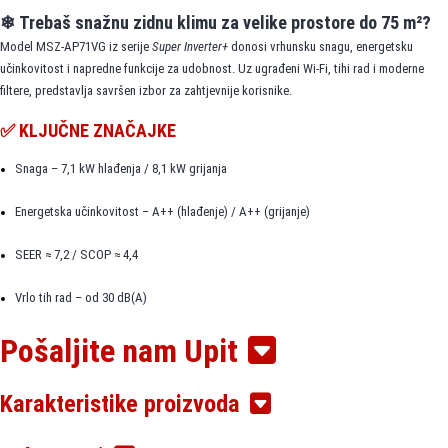
❄ Trebaš snažnu zidnu klimu za velike prostore do 75 m²?
Model MSZ-AP71VG iz serije
Super Inverter+
donosi vrhunsku snagu, energetsku
učinkovitost i napredne funkcije za udobnost. Uz ugrađeni Wi-Fi, tihi rad i moderne
filtere, predstavlja savršen izbor za zahtjevnije korisnike.
✅ KLJUČNE ZNAČAJKE
Snaga – 7,1 kW hlađenja / 8,1 kW grijanja
Energetska učinkovitost – A++ (hlađenje) / A++ (grijanje)
SEER ≈ 7,2 / SCOP ≈ 4,4
Vrlo tih rad – od 30 dB(A)
Pošaljite nam Upit
Ugrađeni Wi-Fi – upravljanje putem MELCloud aplikacije
Wide & Long distribucija – kut do 150° i protok zraka do 12 m
Karakteristike proizvoda
V-Blocking filter sa srebrnim ionima – uklanja viruse, bakterije i alergene