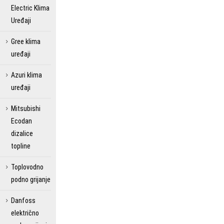
Electric Klima
Uređaji
Gree klima
uređaji
Azuri klima
uređaji
Mitsubishi
Ecodan
dizalice
topline
Toplovodno
podno grijanje
Danfoss
električno