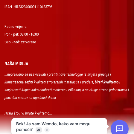
IBAN: HR2323400091110433796
Radno vrijeme:
Pon - pet: 08:00 - 16:00
Sub - ned: zatvoreno
NAŠA MISIJA
...neprekidno se usavršavati i pratiti nove tehnologije iz svijeta grijanja i
klimatizacije, težiti kvaliteti strojarskih instalacija i uređaja,
birati kvalitetno
i
savjetovati kupce kako odabrati moderan i efikasan, a sa druge strane jednostavan i
pouzdan sustav za ugodnost doma...
Hvala što i Vi birate kvalitetno...
FRIGOSAN d.o.o. © Copyright 2026. All Rights Reserved.
|
Uvjeti poslovanja
Sigurnost plaćanja