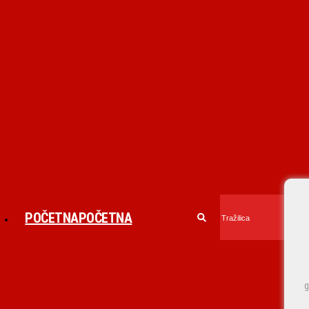
POČETNA
POČETNA
g