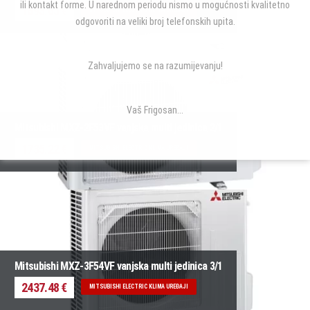
ili kontakt forme. U narednom periodu nismo u mogućnosti kvalitetno
1693.65 €
MITSUBISHI ELECTRIC KLIMA UREĐAJI
odgovoriti na veliki broj telefonskih upita.
Zahvaljujemo se na razumijevanju!
Vaš Frigosan...
Mitsubishi MXZ-2F53VF vanjska multi jedinica 2/1
1735.22 €
MITSUBISHI ELECTRIC KLIMA UREĐAJI
Mitsubishi MXZ-3F54VF vanjska multi jedinica 3/1
2437.48 €
MITSUBISHI ELECTRIC KLIMA UREĐAJI