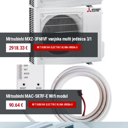
Mitsubishi MXZ-3F68VF vanjska multi jedinica 3/1
2918.33 €
MITSUBISHI ELECTRIC KLIMA UREĐAJI
Mitsubishi MAC-587IF-E Wifi modul
90.64 €
MITSUBISHI ELECTRIC KLIMA UREĐAJI