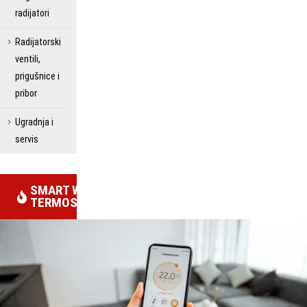
radijatori
Radijatorski
ventili,
prigušnice i
pribor
Ugradnja i
servis
SMART WIFI
TERMOSTATI