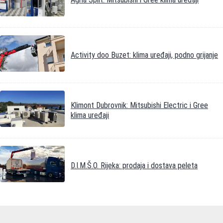
Activity doo Buzet: klima uređaji, podno grijanje
Klimont Dubrovnik: Mitsubishi Electric i Gree
klima uređaji
D.I.M.Š.O. Rijeka: prodaja i dostava peleta