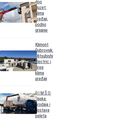
doo
Buzet:
klima
uređaji,
podno
grijanje
Klimont
Dubrovnik:
Mitsubishi
Electric i
Gree
klima
uređaji
D.I.M.Š.O.
Rijeka:
prodaja i
dostava
peleta