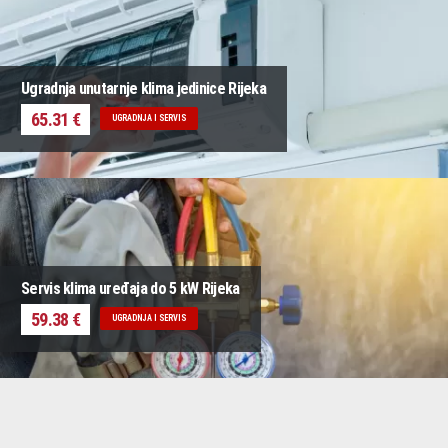
Ugradnja unutarnje klima jedinice Rijeka
65.31 €
UGRADNJA I SERVIS
Servis klima uređaja do 5 kW Rijeka
59.38 €
UGRADNJA I SERVIS