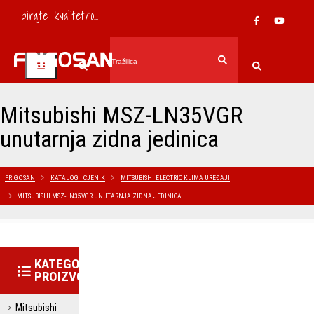
birajte kvalitetno...
Mitsubishi MSZ-LN35VGR
unutarnja zidna jedinica
FRIGOSAN
KATALOG I CJENIK
MITSUBISHI ELECTRIC KLIMA UREĐAJI
MITSUBISHI MSZ-LN35VGR UNUTARNJA ZIDNA JEDINICA
KATEGORIJE
PROIZVODA
Mitsubishi