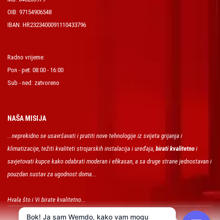
OIB: 97154906548
IBAN: HR2323400091110433796
Radno vrijeme:
Pon - pet: 08:00 - 16:00
Sub - ned: zatvoreno
NAŠA MISIJA
...neprekidno se usavršavati i pratiti nove tehnologije iz svijeta grijanja i
klimatizacije, težiti kvaliteti strojarskih instalacija i uređaja,
birati kvalitetno
i
savjetovati kupce kako odabrati moderan i efikasan, a sa druge strane jednostavan i
pouzdan sustav za ugodnost doma...
Hvala što i Vi birate kvalitetno...