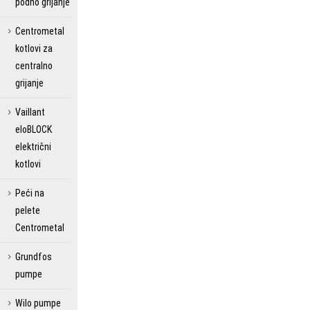
podno grijanje
Centrometal
kotlovi za
centralno
grijanje
Vaillant
eloBLOCK
električni
kotlovi
Peći na
pelete
Centrometal
Grundfos
pumpe
Wilo pumpe