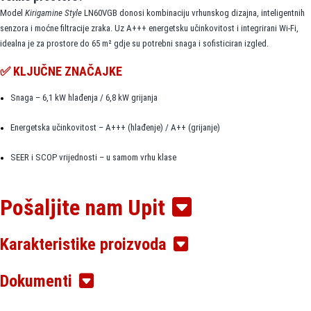
Model
Kirigamine Style
LN60VGB donosi kombinaciju vrhunskog dizajna, inteligentnih
senzora i moćne filtracije zraka. Uz A+++ energetsku učinkovitost i integrirani Wi-Fi,
idealna je za prostore do 65 m² gdje su potrebni snaga i sofisticiran izgled.
✅ KLJUČNE ZNAČAJKE
Snaga – 6,1 kW hlađenja / 6,8 kW grijanja
Energetska učinkovitost – A+++ (hlađenje) / A++ (grijanje)
SEER i SCOP vrijednosti – u samom vrhu klase
Tihi rad – 29–49 dB(A)
Pošaljite nam Upit
Ugrađeno Wi-Fi upravljanje – putem MELCloud aplikacije
Karakteristike proizvoda
3D i-See senzor – detektira prisutnost i prilagođava protok zraka
Dokumenti
Plasma Quad Plus filter – uklanja viruse, bakterije, alergene i PM2.5 čestice
Dual Barrier premaz – smanjuje nakupljanje prašine i produžuje vijek trajanja