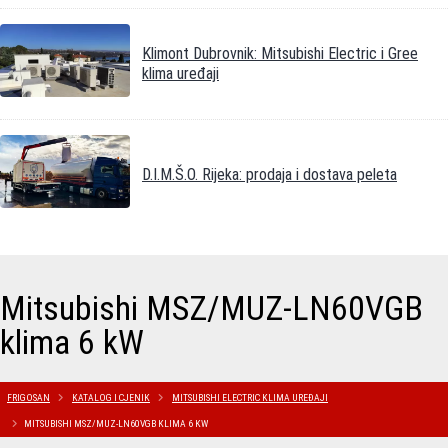
Klimont Dubrovnik: Mitsubishi Electric i Gree
klima uređaji
D.I.M.Š.O. Rijeka: prodaja i dostava peleta
Mitsubishi MSZ/MUZ-LN60VGB
klima 6 kW
FRIGOSAN
KATALOG I CJENIK
MITSUBISHI ELECTRIC KLIMA UREĐAJI
MITSUBISHI MSZ/MUZ-LN60VGB KLIMA 6 KW