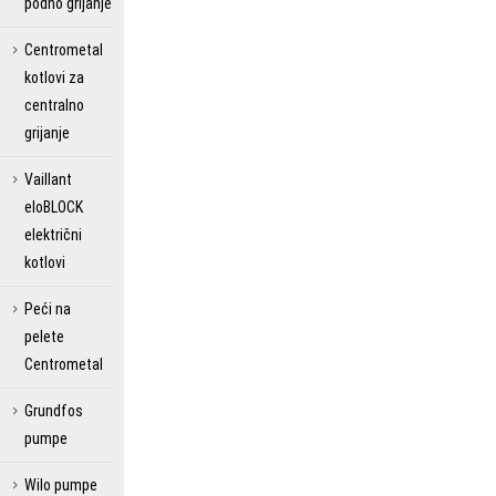
podno grijanje
Centrometal
kotlovi za
centralno
grijanje
Vaillant
eloBLOCK
električni
kotlovi
Peći na
pelete
Centrometal
Grundfos
pumpe
Wilo pumpe