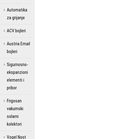
Automatika
za grijanje
ACV bojleri
Austria Email
bojleri
Sigurnosno-
ekspanzioni
elementi i
pribor
Frigosan
vakumski
solarni
kolektori
Vogel Noot