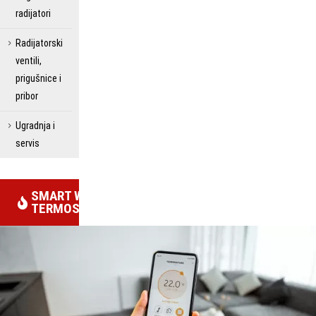
radijatori
Radijatorski
ventili,
prigušnice i
pribor
Ugradnja i
servis
SMART WIFI
TERMOSTATI