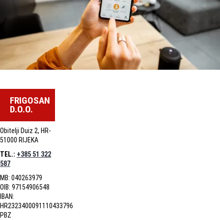
FRIGOSAN
D.O.O.
Obitelji Duiz 2, HR-
51000 RIJEKA
TEL.:
+385 51 322
587
MB: 040263979
OIB: 97154906548
IBAN:
HR2323400091110433796
PBZ