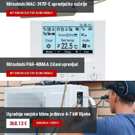
Mitsubishi MAC-397IF-E upravljačko sučelje
MITSUBISHI ELECTRIC KLIMA UREĐAJI
Mitsubishi PAR-40MAA žičani upravljač
MITSUBISHI ELECTRIC KLIMA UREĐAJI
Ugradnja vanjske klima jedinice 6-7 kW Rijeka
368.13 €
UGRADNJA I SERVIS