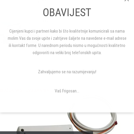
klima
uređaji
OBAVIJEST
D.I.M.Š.O.
Rijeka:
Cijenjeni kupci i partneri kako bi što kvalitetnije komunicirali sa nama
prodaja i
molim Vas da svoje upite i zahtjeve šaljete na navedene e-mail adrese
dostava
ili kontakt forme. U narednom periodu nismo u mogućnosti kvalitetno
peleta
odgovoriti na veliki broj telefonskih upita.
Zahvaljujemo se na razumijevanju!
MOŽDA VAS I OVO ZANIMA...
Vaš Frigosan...