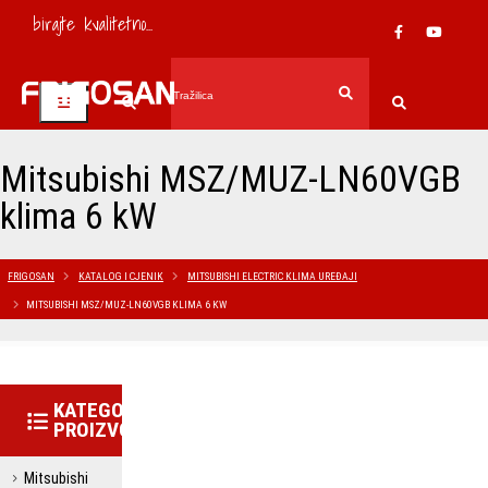
birajte kvalitetno...
Mitsubishi MSZ/MUZ-LN60VGB
klima 6 kW
FRIGOSAN
KATALOG I CJENIK
MITSUBISHI ELECTRIC KLIMA UREĐAJI
MITSUBISHI MSZ/MUZ-LN60VGB KLIMA 6 KW
KATEGORIJE
PROIZVODA
Mitsubishi