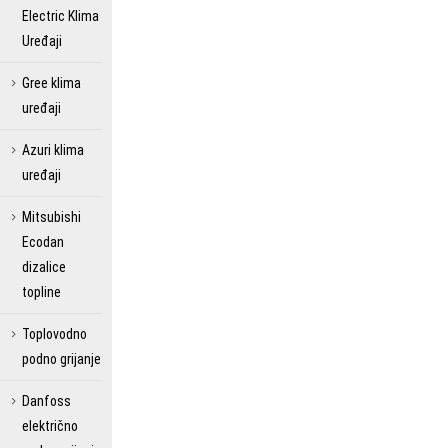
Electric Klima
Uređaji
Gree klima
uređaji
Azuri klima
uređaji
Mitsubishi
Ecodan
dizalice
topline
Toplovodno
podno grijanje
Danfoss
električno