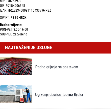
MB: 040263979
OIB: 97154906548
IBAN: HR2323400091110433796 PBZ
SWIFT:
PBZGHR2X
Radno vrijeme:
PON-PET 8:00-16:00
SUB-NED zatvoreno
NAJTRAŽENIJE USLUGE
Podno grijanje sa postavom
Ugradnja dizalice topline Rijeka