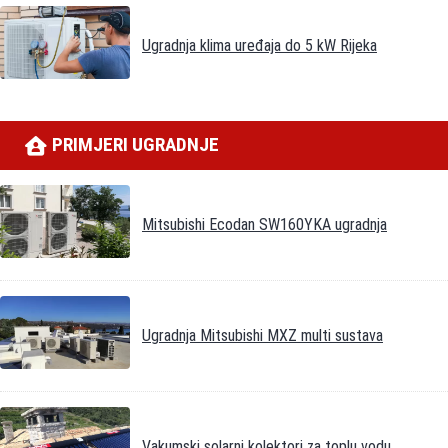
Ugradnja klima uređaja do 5 kW Rijeka
PRIMJERI UGRADNJE
Mitsubishi Ecodan SW160YKA ugradnja
Ugradnja Mitsubishi MXZ multi sustava
Vakumski solarni kolektori za toplu vodu