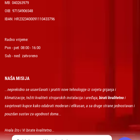
MB: 040263979
OIB: 97154906548
IBAN: HR2323400091110433796
Radno vrijeme:
Pon - pet: 08:00 - 16:00
Sub - ned: zatvoreno
NAŠA MISIJA
...neprekidno se usavršavati i pratiti nove tehnologije iz svijeta grijanja i
klimatizacije, težiti kvaliteti strojarskih instalacija i uređaja,
birati kvalitetno
i
savjetovati kupce kako odabrati moderan i efikasan, a sa druge strane jednostavan i
pouzdan sustav za ugodnost doma...
Hvala što i Vi birate kvalitetno...