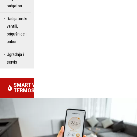
radijatori
Radijatorski
ventili,
prigušnice i
pribor
Ugradnja i
servis
SMART WIFI
TERMOSTATI