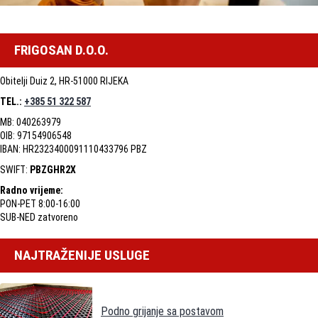
FRIGOSAN D.O.O.
Obitelji Duiz 2, HR-51000 RIJEKA
TEL.:
+385 51 322 587
MB: 040263979
OIB: 97154906548
IBAN: HR2323400091110433796 PBZ
SWIFT:
PBZGHR2X
Radno vrijeme:
PON-PET 8:00-16:00
SUB-NED zatvoreno
NAJTRAŽENIJE USLUGE
Podno grijanje sa postavom