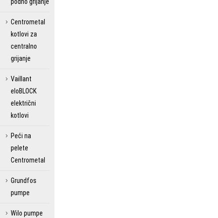
podno grijanje
Centrometal
kotlovi za
centralno
grijanje
Vaillant
eloBLOCK
električni
kotlovi
Peći na
pelete
Centrometal
Grundfos
pumpe
Wilo pumpe