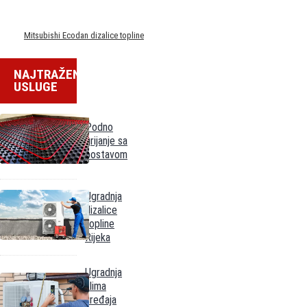
Mitsubishi Ecodan dizalice topline
NAJTRAŽENIJE
USLUGE
Podno
grijanje sa
postavom
Ugradnja
dizalice
topline
Rijeka
Ugradnja
klima
uređaja