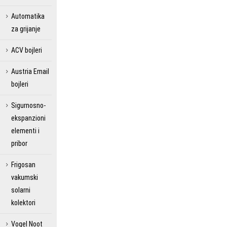
Automatika
za grijanje
ACV bojleri
Austria Email
bojleri
Sigurnosno-
ekspanzioni
elementi i
pribor
Frigosan
vakumski
solarni
kolektori
Vogel Noot