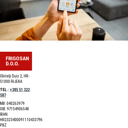
FRIGOSAN
D.O.O.
Obitelji Duiz 2, HR-
51000 RIJEKA
TEL.:
+385 51 322
587
MB: 040263979
OIB: 97154906548
IBAN:
HR2323400091110433796
PBZ