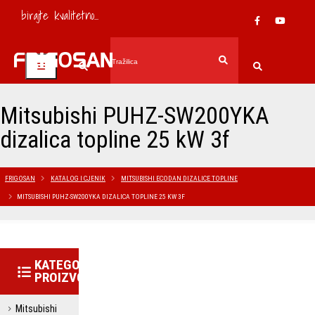
birajte kvalitetno...
Mitsubishi PUHZ-SW200YKA
dizalica topline 25 kW 3f
FRIGOSAN
KATALOG I CJENIK
MITSUBISHI ECODAN DIZALICE TOPLINE
MITSUBISHI PUHZ-SW200YKA DIZALICA TOPLINE 25 KW 3F
KATEGORIJE
PROIZVODA
Mitsubishi