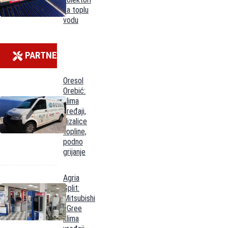
za toplu
vodu
PARTNERI
Oresol
Orebić:
klima
uređaji,
dizalice
topline,
podno
grijanje
Agria
Split:
Mitsubishi
i Gree
klima