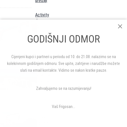
uređaji
Activity
doo
Buzet:
klima
GODIŠNJI ODMOR
uređaji,
podno
grijanje
Cijenjeni kupci i partneri u periodu od 10. do 21.08. nalazimo se na
Klimont
kolekrivnom godišnjem odmoru. Sve upite, zahtjeve i narudžbe možete
Dubrovnik:
slati na email kontakte. Vidimo se nakon kratke pauze.
Mitsubishi
Electric i
Gree
Zahvaljujemo se na razumijevanju!
klima
uređaji
Vaš Frigosan...
D.I.M.Š.O.
Rijeka:
prodaja i