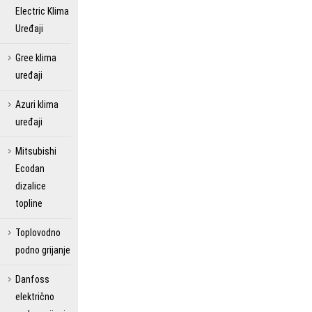
Electric Klima
Uređaji
Gree klima
uređaji
Azuri klima
uređaji
Mitsubishi
Ecodan
dizalice
topline
Toplovodno
podno grijanje
Danfoss
električno