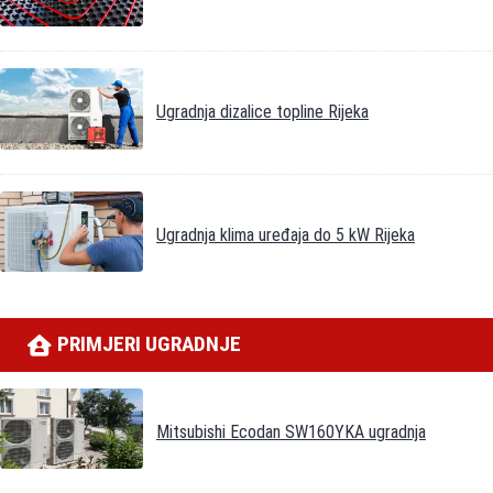
Ugradnja dizalice topline Rijeka
Ugradnja klima uređaja do 5 kW Rijeka
PRIMJERI UGRADNJE
Mitsubishi Ecodan SW160YKA ugradnja