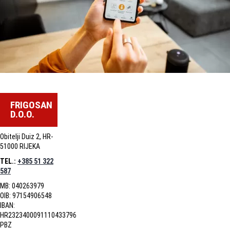
FRIGOSAN
D.O.O.
Obitelji Duiz 2, HR-
51000 RIJEKA
TEL.:
+385 51 322
587
MB: 040263979
OIB: 97154906548
IBAN:
HR2323400091110433796
PBZ