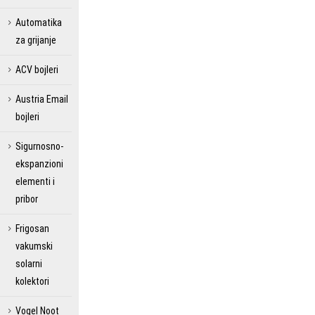
Automatika
za grijanje
ACV bojleri
Austria Email
bojleri
Sigurnosno-
ekspanzioni
elementi i
pribor
Frigosan
vakumski
solarni
kolektori
Vogel Noot