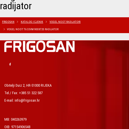
radijator
FRIGOSAN
KATALOG I CJENIK
VOGEL NOOT RADIJATORI
VOGEL NOOT T6 33VM 900X720 RADIJATOR
Obitelji Duiz 2, HR-51000 RIJEKA
Tel./ Fax: +385 51 322 587
E-mail: info@frigosan.hr
MB: 040263979
OIB: 97154906548