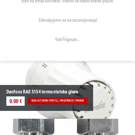
slati na email kontakte. Vidimo se nakon kratke pauze.
dostava
peleta
Zahvaljujemo se na razumijevanju!
Vaš Frigosan...
MOŽDA VAS I OVO ZANIMA...
Danfoss RAE 5154 termostatska glava
0.00 €
RADIJATORSKI VENTILI, PRIGUŠNICE I PRIBOR