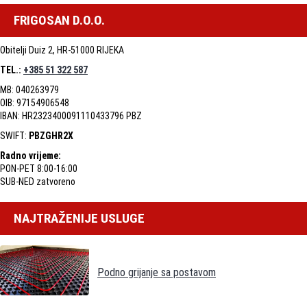
FRIGOSAN D.O.O.
Obitelji Duiz 2, HR-51000 RIJEKA
TEL.:
+385 51 322 587
MB: 040263979
OIB: 97154906548
IBAN: HR2323400091110433796 PBZ
SWIFT:
PBZGHR2X
Radno vrijeme:
PON-PET 8:00-16:00
SUB-NED zatvoreno
NAJTRAŽENIJE USLUGE
Podno grijanje sa postavom