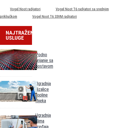
Vogel Noot radijatori
Vogel Noot T6 radijatori sa srednjim
Prednost položaja
priključkom
Vogel Noot T6 33VM radijatori
Ventil je moguće premjestiti s desne na lijevu stranu bez okretanja radijatora.
NAJTRAŽENIJE
Prednost u učvršćivanju
USLUGE
Cjenovno povoljne, atraktivne i sigurne mogućnosti učvršćivanja bez ograničenja.
Podno
Prednost u razmaku
grijanje sa
postavom
Jednaka udaljenost priključka od zida kod svih tipova radijatora.
Ugradnja
Prednost u montaži
dizalice
topline
Polaganje cjevi i tlačna proba sistema moguća bez radijatora.
Rijeka
Ugradnja
klima
uređaja