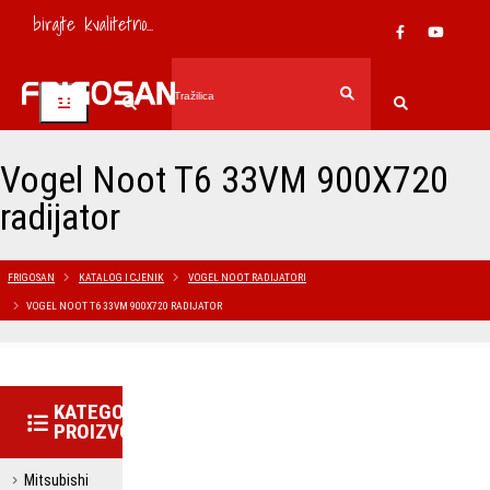
birajte kvalitetno...
Vogel Noot T6 33VM 900X720
radijator
FRIGOSAN
KATALOG I CJENIK
VOGEL NOOT RADIJATORI
VOGEL NOOT T6 33VM 900X720 RADIJATOR
KATEGORIJE
PROIZVODA
Mitsubishi