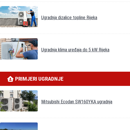
Ugradnja dizalice topline Rijeka
Ugradnja klima uređaja do 5 kW Rijeka
PRIMJERI UGRADNJE
Mitsubishi Ecodan SW160YKA ugradnja