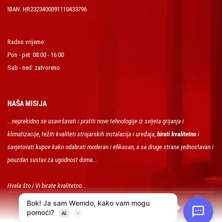
IBAN: HR2323400091110433796
Radno vrijeme:
Pon - pet: 08:00 - 16:00
Sub - ned: zatvoreno
NAŠA MISIJA
...neprekidno se usavršavati i pratiti nove tehnologije iz svijeta grijanja i
klimatizacije, težiti kvaliteti strojarskih instalacija i uređaja,
birati kvalitetno
i
savjetovati kupce kako odabrati moderan i efikasan, a sa druge strane jednostavan i
pouzdan sustav za ugodnost doma...
Hvala što i Vi birate kvalitetno...
FRIGOSAN d.o.o. © Copyright 2026. All Rights Reserved.
|
Uvjeti poslovanja
Sigurnost plaćanja