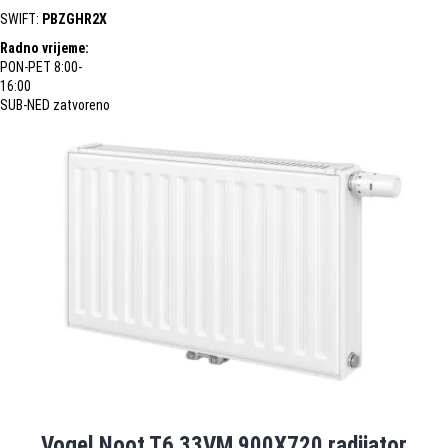
SWIFT:
PBZGHR2X
Radno vrijeme:
PON-PET 8:00-
16:00
SUB-NED zatvoreno
Vogel Noot T6 33VM 900X720 radijator