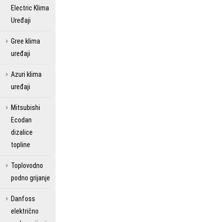
Electric Klima
Uređaji
Gree klima
uređaji
Azuri klima
uređaji
Mitsubishi
Ecodan
dizalice
topline
Toplovodno
podno grijanje
Danfoss
električno