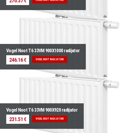
270.37 €
Vogel Noot T6 33VM 900X1000 radijator
246.16 €
VOGEL NOOT RADIJATORI
Vogel Noot T6 33VM 900X920 radijator
231.51 €
VOGEL NOOT RADIJATORI