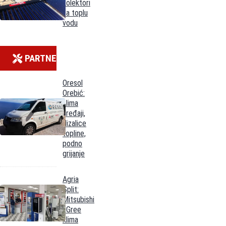
kolektori
za toplu
vodu
PARTNERI
Oresol
Orebić:
klima
uređaji,
dizalice
topline,
podno
grijanje
Agria
Split:
Mitsubishi
i Gree
klima