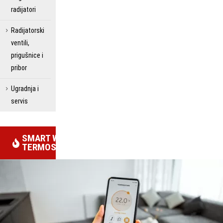
radijatori
Radijatorski
ventili,
prigušnice i
pribor
Ugradnja i
servis
SMART WIFI
TERMOSTATI