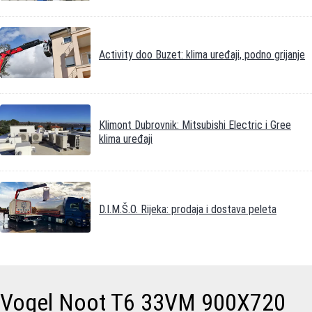
Activity doo Buzet: klima uređaji, podno grijanje
Klimont Dubrovnik: Mitsubishi Electric i Gree
klima uređaji
D.I.M.Š.O. Rijeka: prodaja i dostava peleta
Vogel Noot T6 33VM 900X720