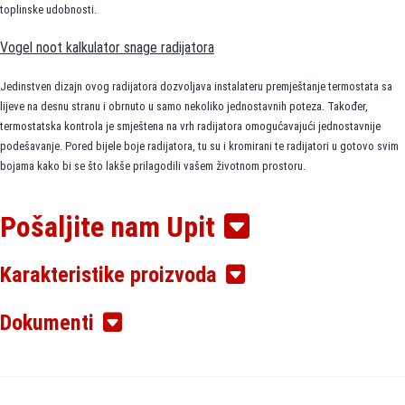
toplinske udobnosti.
Vogel noot kalkulator snage radijatora
Jedinstven dizajn ovog radijatora dozvoljava instalateru premještanje termostata sa
lijeve na desnu stranu i obrnuto u samo nekoliko jednostavnih poteza. Također,
termostatska kontrola je smještena na vrh radijatora omogućavajući jednostavnije
podešavanje. Pored bijele boje radijatora, tu su i kromirani te radijatori u gotovo svim
bojama kako bi se što lakše prilagodili vašem životnom prostoru.
Pošaljite nam Upit
Vogel Noot T6 tehnologija radijatora sa srednjim priključkom
Prednost u priključivanju
Karakteristike proizvoda
Univerzalni način priključivanja. Može se jednostavno priključiti kao ventilski ili
Dokumenti
kompaktni radijator.
Prednost u izboru
Dužinu i visinu kao i tip možemo naknadno jednostavno mijenjati.