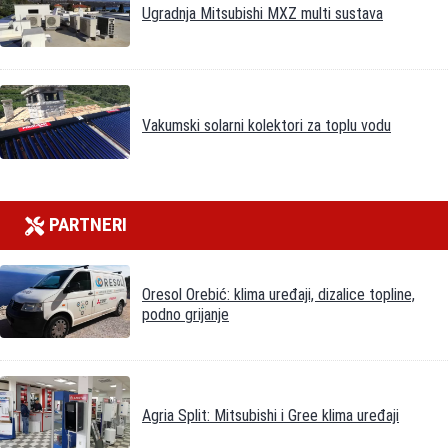
Ugradnja Mitsubishi MXZ multi sustava
Vakumski solarni kolektori za toplu vodu
PARTNERI
Oresol Orebić: klima uređaji, dizalice topline,
podno grijanje
Agria Split: Mitsubishi i Gree klima uređaji