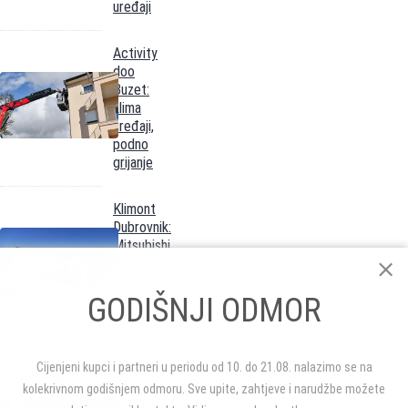
uređaji
Activity
doo
Buzet:
klima
uređaji,
podno
grijanje
Klimont
Dubrovnik:
Mitsubishi
Electric i
Gree
GODIŠNJI ODMOR
klima
uređaji
D.I.M.Š.O.
Cijenjeni kupci i partneri u periodu od 10. do 21.08. nalazimo se na
Rijeka:
kolekrivnom godišnjem odmoru. Sve upite, zahtjeve i narudžbe možete
prodaja i