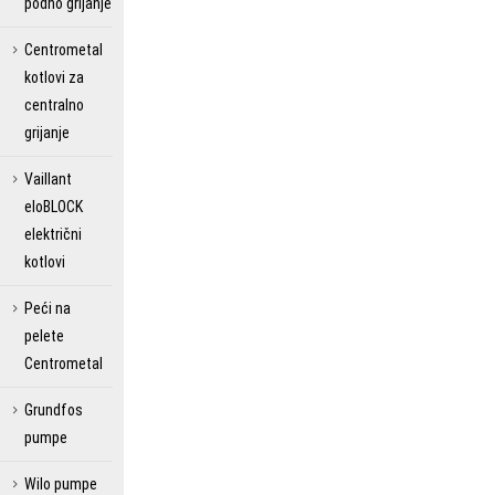
podno grijanje
Centrometal
kotlovi za
centralno
grijanje
Vaillant
eloBLOCK
električni
kotlovi
Peći na
pelete
Centrometal
Grundfos
pumpe
Wilo pumpe