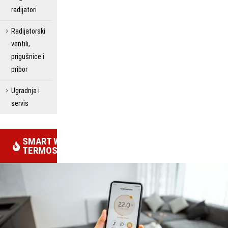
radijatori
Radijatorski
ventili,
prigušnice i
pribor
Ugradnja i
servis
SMART WIFI
TERMOSTATI