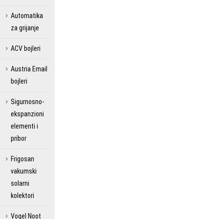
Automatika
za grijanje
ACV bojleri
Austria Email
bojleri
Sigurnosno-
ekspanzioni
elementi i
pribor
Frigosan
vakumski
solarni
kolektori
Vogel Noot