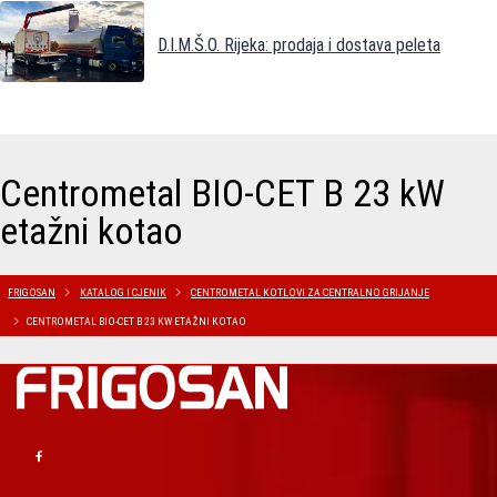
D.I.M.Š.O. Rijeka: prodaja i dostava peleta
Centrometal BIO-CET B 23 kW
etažni kotao
FRIGOSAN
KATALOG I CJENIK
CENTROMETAL KOTLOVI ZA CENTRALNO GRIJANJE
CENTROMETAL BIO-CET B 23 KW ETAŽNI KOTAO