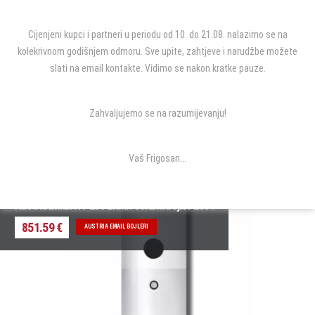
dostava
peleta
Cijenjeni kupci i partneri u periodu od 10. do 21.08. nalazimo se na
kolekrivnom godišnjem odmoru. Sve upite, zahtjeve i narudžbe možete
slati na email kontakte. Vidimo se nakon kratke pauze.
Zahvaljujemo se na razumijevanju!
MOŽDA VAS I OVO ZANIMA...
Vaš Frigosan...
Austria Email HT 200 ERMR solarni bojler 200 l
851.59 €
AUSTRIA EMAIL BOJLERI