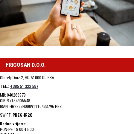
FRIGOSAN D.O.O.
Obitelji Duiz 2, HR-51000 RIJEKA
TEL.:
+385 51 322 587
MB: 040263979
OIB: 97154906548
IBAN: HR2323400091110433796 PBZ
SWIFT:
PBZGHR2X
Radno vrijeme:
PON-PET 8:00-16:00