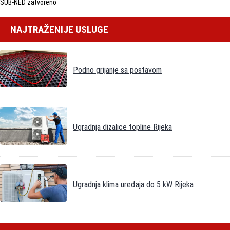
SUB-NED zatvoreno
NAJTRAŽENIJE USLUGE
Podno grijanje sa postavom
Ugradnja dizalice topline Rijeka
Ugradnja klima uređaja do 5 kW Rijeka