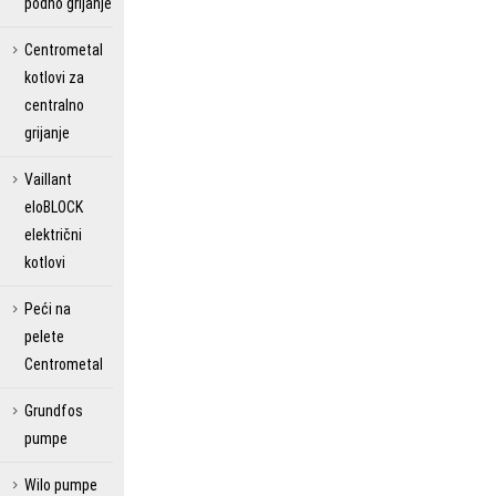
podno grijanje
Centrometal
kotlovi za
centralno
grijanje
Vaillant
eloBLOCK
električni
kotlovi
Peći na
pelete
Centrometal
Grundfos
pumpe
Wilo pumpe