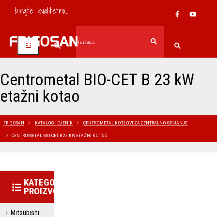
birajte kvalitetno...
Centrometal BIO-CET B 23 kW
etažni kotao
FRIGOSAN
KATALOG I CJENIK
CENTROMETAL KOTLOVI ZA CENTRALNO GRIJANJE
CENTROMETAL BIO-CET B 23 KW ETAŽNI KOTAO
KATEGORIJE
PROIZVODA
Mitsubishi