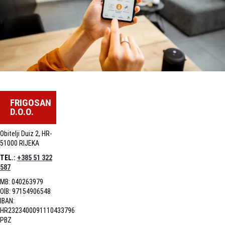
FRIGOSAN
D.O.O.
Obitelji Duiz 2, HR-
51000 RIJEKA
TEL.:
+385 51 322
587
MB: 040263979
OIB: 97154906548
IBAN:
HR2323400091110433796
PBZ