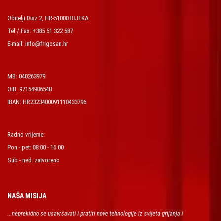
Obitelji Duiz 2, HR-51000 RIJEKA
Tel./ Fax: +385 51 322 587
E-mail: info@frigosan.hr
MB: 040263979
OIB: 97154906548
IBAN: HR2323400091110433796
Radno vrijeme:
Pon - pet: 08:00 - 16:00
Sub - ned: zatvoreno
NAŠA MISIJA
...neprekidno se usavršavati i pratiti nove tehnologije iz svijeta grijanja i