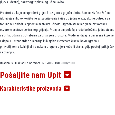
(lijeva i desna), nazivnog toplinskog učina 24 kW.
Prostoriju u koju su ugrađeni griju i kroz gornju grijaču ploču. Sam naziv “etažni” ne
isključuje njihovo korištenje za zagrijavanje i više od jedne etaže, ako je potreba za
toplinom u skladu s njihovim nazivnim učinom. Ugrađivati se mogu na zatvorene i
otvorene sustave centralnog grijanja. Promjenom položaja rešetke ložišta jednostavno
se prilagođavaju potrebama za grijanjem prostora. Moderan dizajn i dimenzije koje se
uklapaju u standardne dimenzije kuhinjskih elemenata čine njihovu ugradnju
prihvatljivom u kuhinji ali i u nekom drugom dijelu kuće ili stana, gdje postoji priključak
na dimnjak.
Izrađeni su u skladu s normom EN 12815 i ISO 9001/2008.
Pošaljite nam Upit
KARAKTERISTIKE KOTLOVA:
Karakteristike proizvoda
Toplovodni kotlovi za centralno grijanje i kuhanje, predviđeni za loženje krutim
gorivom.
Dio topline predaju okolnom prostoru kroz gornju grijaću ploču.
Odgovarajuće dimenzionirano ložište i više prolaza za izmjenu topline osigurava