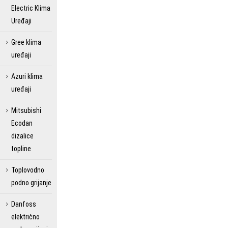
Electric Klima
Uređaji
Gree klima
uređaji
Azuri klima
uređaji
Mitsubishi
Ecodan
dizalice
topline
Toplovodno
podno grijanje
Danfoss
električno