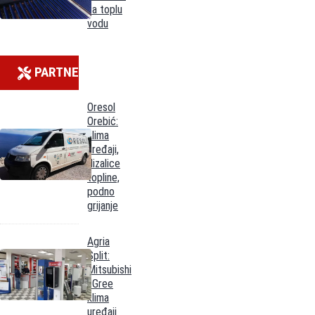
za toplu
vodu
PARTNERI
Oresol
Orebić:
klima
uređaji,
dizalice
topline,
podno
grijanje
Agria
Split:
Mitsubishi
i Gree
klima
uređaji