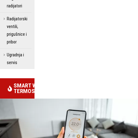
radijatori
Radijatorski
ventili,
prigušnice i
pribor
Ugradnja i
servis
SMART WIFI
TERMOSTATI