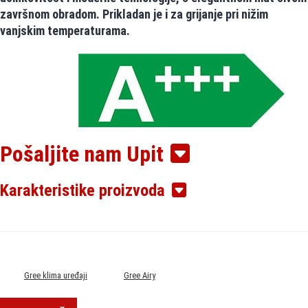
završnom obradom. Prikladan je i za grijanje pri nižim
vanjskim temperaturama.
Pošaljite nam Upit
✅ Ključne značajke
Snaga hlađenja / grijanja:
≈ 3,50 kW / 3,81 kW
Karakteristike proizvoda
Energetski razredi:
A+++
(hlađenje) /
A++
(grijanje)
Radni plin:
R-32
— niži GWP, učinkovit prijenos topline
Radni temperaturni raspon: hlađenje do
+50 °C
, grijanje od
−25 °C
Gree klima uređaji
Gree Airy
Wi-Fi upravljanje ugrađeno