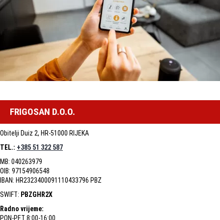
FRIGOSAN D.O.O.
Obitelji Duiz 2, HR-51000 RIJEKA
TEL.:
+385 51 322 587
MB: 040263979
OIB: 97154906548
IBAN: HR2323400091110433796 PBZ
SWIFT:
PBZGHR2X
Radno vrijeme:
PON-PET 8:00-16:00