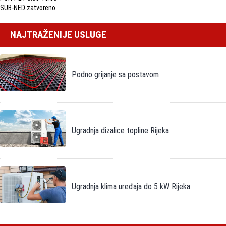
SUB-NED zatvoreno
NAJTRAŽENIJE USLUGE
Podno grijanje sa postavom
Ugradnja dizalice topline Rijeka
Ugradnja klima uređaja do 5 kW Rijeka