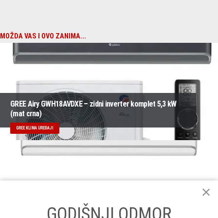
MOŽDA VAS I OVO ZANIMA...
GREE Airy GWH18AVDXE – zidni inverter komplet 5,3 kW
(mat crna)
GREE KLIMA UREĐAJI
GREE Airy GWH18AVDXE – zidni inverter komplet 5,3 kW
GODIŠNJI ODMOR
(mat bijela)