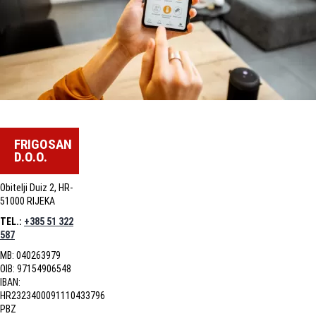
FRIGOSAN
D.O.O.
Obitelji Duiz 2, HR-
51000 RIJEKA
TEL.:
+385 51 322
587
MB: 040263979
OIB: 97154906548
IBAN:
HR2323400091110433796
PBZ