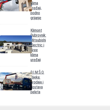
klima
uređaji,
podno
grijanje
Klimont
Dubrovnik:
Mitsubishi
Electric i
Gree
klima
uređaji
D.I.M.Š.O.
Rijeka:
prodaja i
dostava
peleta