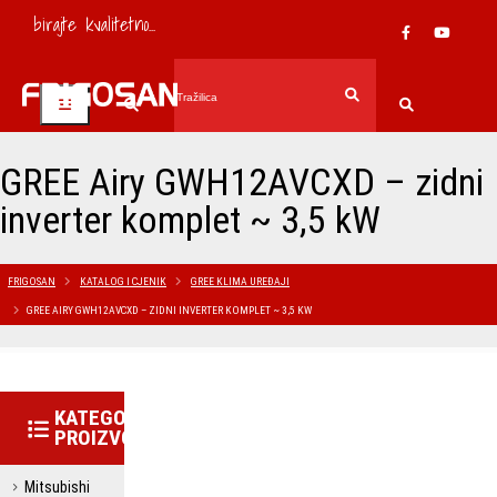
birajte kvalitetno...
GREE Airy GWH12AVCXD – zidni
inverter komplet ~ 3,5 kW
FRIGOSAN
KATALOG I CJENIK
GREE KLIMA UREĐAJI
GREE AIRY GWH12AVCXD – ZIDNI INVERTER KOMPLET ~ 3,5 KW
KATEGORIJE
PROIZVODA
Mitsubishi