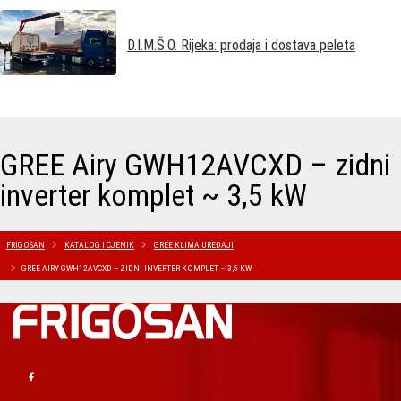
D.I.M.Š.O. Rijeka: prodaja i dostava peleta
GREE Airy GWH12AVCXD – zidni
inverter komplet ~ 3,5 kW
FRIGOSAN
KATALOG I CJENIK
GREE KLIMA UREĐAJI
GREE AIRY GWH12AVCXD – ZIDNI INVERTER KOMPLET ~ 3,5 KW