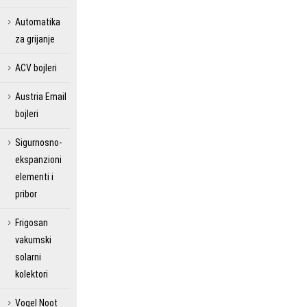
Automatika
za grijanje
ACV bojleri
Austria Email
bojleri
Sigurnosno-
ekspanzioni
elementi i
pribor
Frigosan
vakumski
solarni
kolektori
Vogel Noot