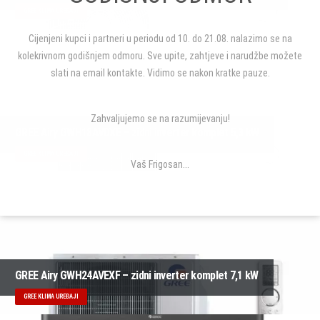
GREE KLIMA UREĐAJI
Cijenjeni kupci i partneri u periodu od 10. do 21.08. nalazimo se na
kolekrivnom godišnjem odmoru. Sve upite, zahtjeve i narudžbe možete
slati na email kontakte. Vidimo se nakon kratke pauze.
Zahvaljujemo se na razumijevanju!
GREE Airy GWH18AVDXE – zidni inverter komplet 5,3 kW
GREE KLIMA UREĐAJI
Vaš Frigosan...
GREE Airy GWH24AVEXF – zidni inverter komplet 7,1 kW
GREE KLIMA UREĐAJI