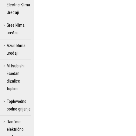
Electric Klima
Uređaji
Gree klima
uređaji
Azuri klima
uređaji
Mitsubishi
Ecodan
dizalice
topline
Toplovodno
podno grijanje
Danfoss
električno