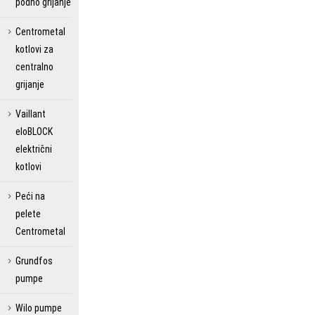
podno grijanje
Centrometal
kotlovi za
centralno
grijanje
Vaillant
eloBLOCK
električni
kotlovi
Peći na
pelete
Centrometal
Grundfos
pumpe
Wilo pumpe