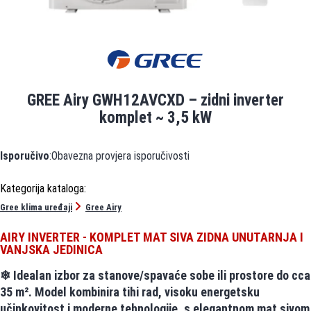
GREE Airy GWH12AVCXD – zidni inverter
komplet ~ 3,5 kW
Isporučivo
:Obavezna provjera isporučivosti
Gree klima uređaji
Gree Airy
AIRY INVERTER - KOMPLET MAT SIVA ZIDNA UNUTARNJA I
VANJSKA JEDINICA
❄ Idealan izbor za stanove/spavaće sobe ili prostore do cca
35 m². Model kombinira tihi rad, visoku energetsku
učinkovitost i moderne tehnologije, s elegantnom mat sivom