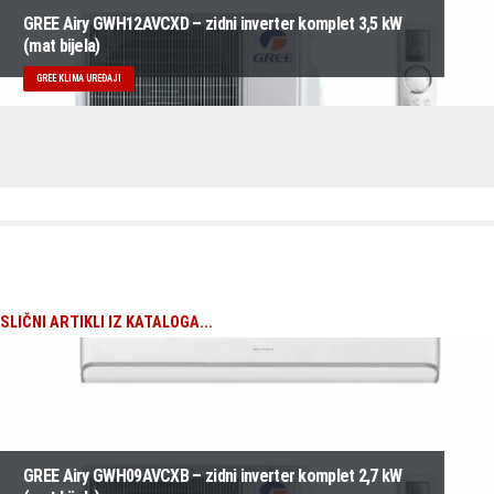
GREE Airy GWH12AVCXD – zidni inverter komplet 3,5 kW
(mat bijela)
GREE KLIMA UREĐAJI
SLIČNI ARTIKLI IZ KATALOGA...
GREE Airy GWH09AVCXB – zidni inverter komplet 2,7 kW