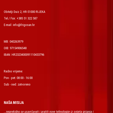
Obitelji Duiz 2, HR-51000 RIJEKA
Tel./ Fax: +385 51 322 587
E-mail: info@frigosan.hr
MB: 040263979
OIB: 97154906548
IBAN: HR2323400091110433796
Radno vrijeme:
Pon - pet: 08:00 - 16:00
Sub - ned: zatvoreno
NAŠA MISIJA
...neprekidno se usavršavati i pratiti nove tehnologije iz svijeta grijanja i