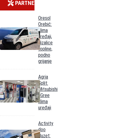
PARTNERI
Oresol
Orebić:
klima
uređaji,
dizalice
topline,
podno
grijanje
Agria
Split:
Mitsubishi
i Gree
klima
uređaji
Activity
doo
Buzet: