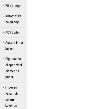
Wilo pumpe
Automatika
za grijanje
ACV bojleri
Austria Email
bojleri
Sigurnosno-
ekspanzioni
elementi i
pribor
Frigosan
vakumski
solarni
kolektori