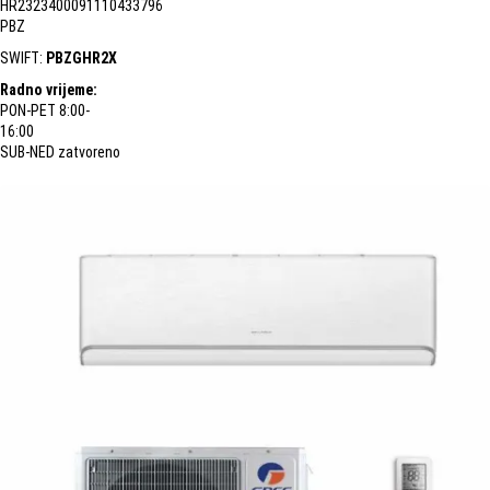
HR2323400091110433796
PBZ
SWIFT:
PBZGHR2X
Radno vrijeme:
PON-PET 8:00-
16:00
SUB-NED zatvoreno