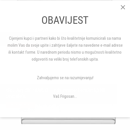
OBAVIJEST
GREE Airy GWH12AVCXD – zidni inverter komplet ~ 3,5 kW
Cijenjeni kupci i partneri kako bi što kvalitetnije komunicirali sa nama
molim Vas da svoje upite i zahtjeve šaljete na navedene e-mail adrese
GREE KLIMA UREĐAJI
ili kontakt forme. U narednom periodu nismo u mogućnosti kvalitetno
odgovoriti na veliki broj telefonskih upita.
Zahvaljujemo se na razumijevanju!
GREE Airy GWH18AVDXE – zidni inverter komplet 5,3 kW
(mat bijela)
Vaš Frigosan...
GREE KLIMA UREĐAJI