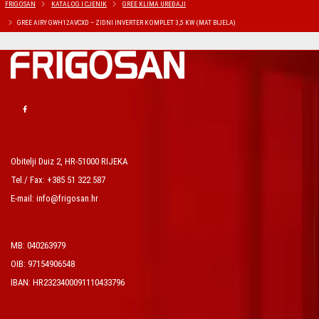
FRIGOSAN
KATALOG I CJENIK
GREE KLIMA UREĐAJI
GREE AIRY GWH12AVCXD – ZIDNI INVERTER KOMPLET 3,5 KW (MAT BIJELA)
Obitelji Duiz 2, HR-51000 RIJEKA
Tel./ Fax: +385 51 322 587
E-mail: info@frigosan.hr
MB: 040263979
OIB: 97154906548
IBAN: HR2323400091110433796