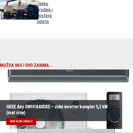
Rijeka:
prodaja i
dostava
peleta
MOŽDA VAS I OVO ZANIMA...
GREE Airy GWH18AVDXE – zidni inverter komplet 5,3 kW
(mat crna)
GREE KLIMA UREĐAJI