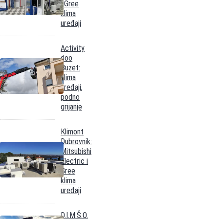
i Gree
klima
uređaji
Activity
doo
Buzet:
klima
uređaji,
podno
grijanje
Klimont
Dubrovnik:
Mitsubishi
Electric i
Gree
klima
uređaji
D.I.M.Š.O.