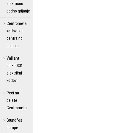
električno
podno grijanje
Centrometal
kotlovi za
centralno
grijanje
Vaillant
eloBLOCK
električni
kotlovi
Peći na
pelete
Centrometal
Grundfos
pumpe