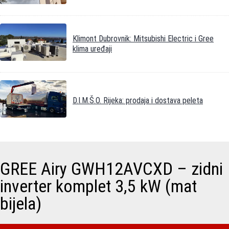
Klimont Dubrovnik: Mitsubishi Electric i Gree
klima uređaji
D.I.M.Š.O. Rijeka: prodaja i dostava peleta
GREE Airy GWH12AVCXD – zidni
inverter komplet 3,5 kW (mat
bijela)