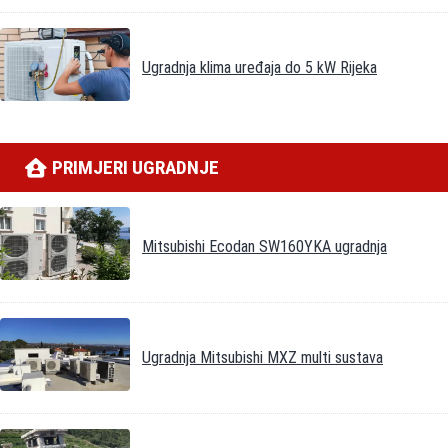
Ugradnja klima uređaja do 5 kW Rijeka
PRIMJERI UGRADNJE
Mitsubishi Ecodan SW160YKA ugradnja
Ugradnja Mitsubishi MXZ multi sustava