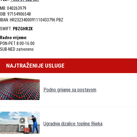
MB: 040263979
OIB: 97154906548
IBAN: HR2323400091110433796 PBZ
SWIFT:
PBZGHR2X
Radno vrijeme:
PON-PET 8:00-16:00
SUB-NED zatvoreno
NAJTRAŽENIJE USLUGE
Podno grijanje sa postavom
Ugradnja dizalice topline Rijeka