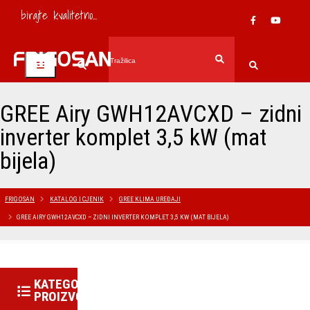
birajte kvalitetno...
GREE Airy GWH12AVCXD – zidni
inverter komplet 3,5 kW (mat
bijela)
FRIGOSAN
KATALOG I CJENIK
GREE KLIMA UREĐAJI
GREE AIRY GWH12AVCXD – ZIDNI INVERTER KOMPLET 3,5 KW (MAT BIJELA)
KATEGORIJE
PROIZVODA