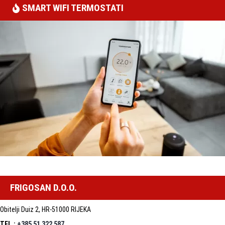
SMART WIFI TERMOSTATI
FRIGOSAN D.O.O.
Obitelji Duiz 2, HR-51000 RIJEKA
TEL.:
+385 51 322 587