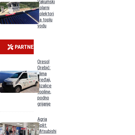
Vakumski
solarni
kolektori
za toplu
vodu
PARTNERI
Oresol
Orebić:
klima
uređaji,
dizalice
topline,
podno
grijanje
Agria
Split:
Mitsubishi