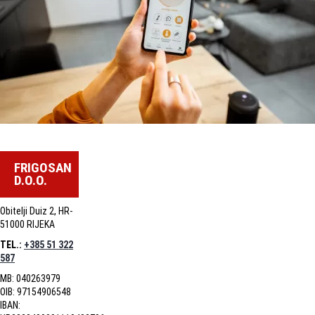
FRIGOSAN
D.O.O.
Obitelji Duiz 2, HR-
51000 RIJEKA
TEL.:
+385 51 322
587
MB: 040263979
OIB: 97154906548
IBAN: