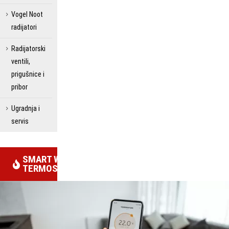
Vogel Noot
radijatori
Radijatorski
ventili,
prigušnice i
pribor
Ugradnja i
servis
SMART WIFI
TERMOSTATI