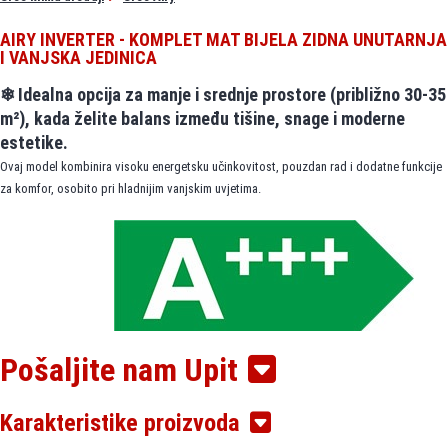
AIRY INVERTER - KOMPLET MAT BIJELA ZIDNA UNUTARNJA
I VANJSKA JEDINICA
❄
Idealna opcija za manje i srednje prostore (približno 30-35
m²), kada želite balans između tišine, snage i moderne
estetike.
Ovaj model kombinira visoku energetsku učinkovitost, pouzdan rad i dodatne funkcije
za komfor, osobito pri hladnijim vanjskim uvjetima.
✅ Ključne značajke
Pošaljite nam Upit
Kapacitet hlađenja / grijanja:
3,50 kW / 3,81 kW
Karakteristike proizvoda
Energetski razredi:
A+++
u hlađenju /
A++
u grijanju