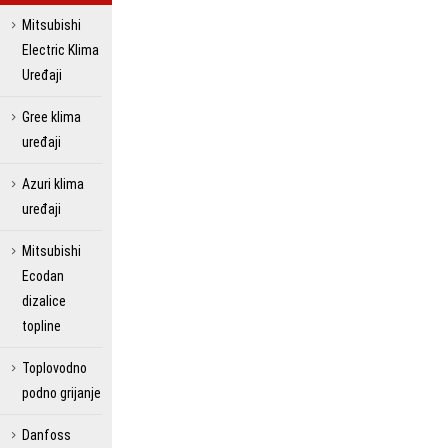
Mitsubishi
Electric Klima
Uređaji
Gree klima
uređaji
Azuri klima
uređaji
Mitsubishi
Ecodan
dizalice
topline
Toplovodno
podno grijanje
Danfoss