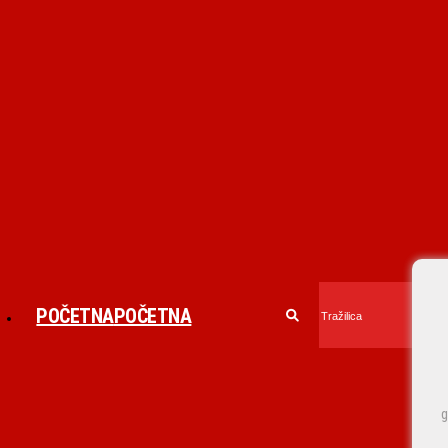
POČETNA
POČETNA
g