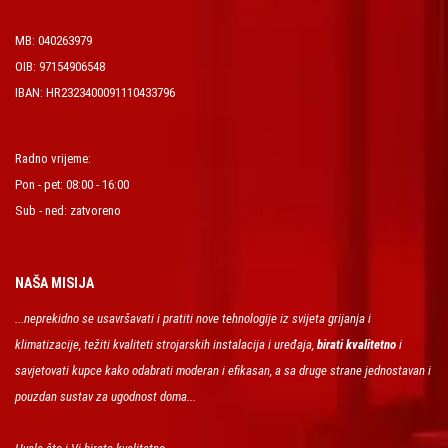
MB: 040263979
OIB: 97154906548
IBAN: HR2323400091110433796
Radno vrijeme:
Pon - pet: 08:00 - 16:00
Sub - ned: zatvoreno
NAŠA MISIJA
...neprekidno se usavršavati i pratiti nove tehnologije iz svijeta grijanja i
klimatizacije, težiti kvaliteti strojarskih instalacija i uređaja,
birati kvalitetno
i
savjetovati kupce kako odabrati moderan i efikasan, a sa druge strane jednostavan i
pouzdan sustav za ugodnost doma...