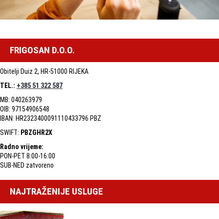
FRIGOSAN D.O.O.
Obitelji Duiz 2, HR-51000 RIJEKA
TEL.:
+385 51 322 587
MB: 040263979
OIB: 97154906548
IBAN: HR2323400091110433796 PBZ
SWIFT:
PBZGHR2X
Radno vrijeme:
PON-PET 8:00-16:00
SUB-NED zatvoreno
NAJTRAŽENIJE USLUGE