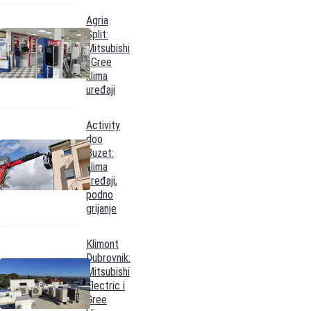
Agria
Split:
Mitsubishi
i Gree
klima
uređaji
Activity
doo
Buzet:
klima
uređaji,
podno
grijanje
Klimont
Dubrovnik:
Mitsubishi
Electric i
Gree