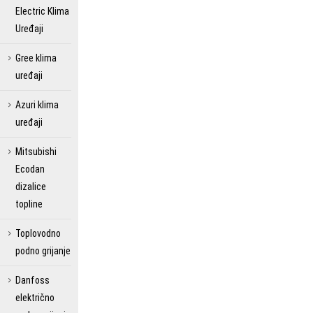
Electric Klima
Uređaji
Gree klima
uređaji
Azuri klima
uređaji
Mitsubishi
Ecodan
dizalice
topline
Toplovodno
podno grijanje
Danfoss
električno