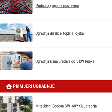
Podno grijanje sa postavom
Ugradnja dizalice topline Rijeka
Ugradnja klima uređaja do 5 kW Rijeka
PRIMJERI UGRADNJE
Mitsubishi Ecodan SW160YKA ugradnja