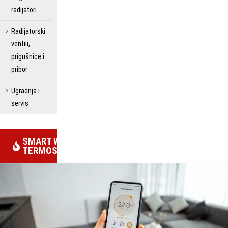
radijatori
Radijatorski
ventili,
prigušnice i
pribor
Ugradnja i
servis
SMART WIFI
TERMOSTATI