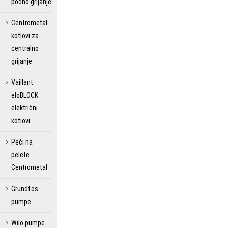
podno grijanje
Centrometal
kotlovi za
centralno
grijanje
Vaillant
eloBLOCK
električni
kotlovi
Peći na
pelete
Centrometal
Grundfos
pumpe
Wilo pumpe