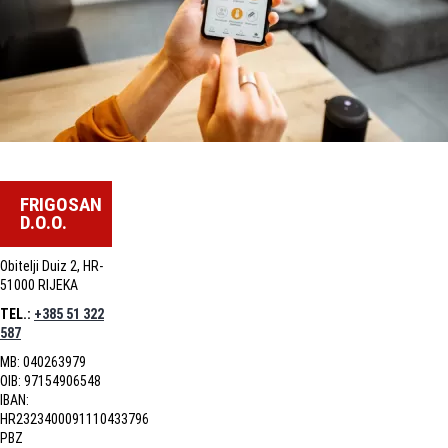
FRIGOSAN
D.O.O.
Obitelji Duiz 2, HR-
51000 RIJEKA
TEL.:
+385 51 322
587
MB: 040263979
OIB: 97154906548
IBAN:
HR2323400091110433796
PBZ