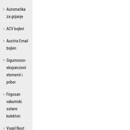
Automatika
za grijanje
ACV bojleri
Austria Email
bojleri
Sigurnosno-
ekspanzioni
elementi i
pribor
Frigosan
vakumski
solarni
kolektori
Vogel Noot