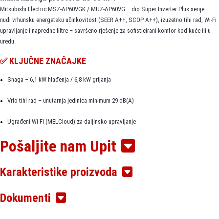
Mitsubishi Electric MSZ-AP60VGK / MUZ-AP60VG – dio Super Inverter Plus serije –
nudi vrhunsku energetsku učinkovitost (SEER A++, SCOP A++), izuzetno tihi rad, Wi-Fi
upravljanje i napredne filtre – savršeno rješenje za sofisticirani komfor kod kuće ili u
uredu.
✅ KLJUČNE ZNAČAJKE
Snaga – 6,1 kW hlađenja / 6,8 kW grijanja
Vrlo tihi rad – unutarnja jedinica minimum 29 dB(A)
Ugrađeni Wi-Fi (MELCloud) za daljinsko upravljanje
Pošaljite nam Upit
Econo Cool način rada – štedi energiju uz zadržavanje udobnosti
Silver-ion i katehinski filteri – čiste zrak od alergena i bakterija
Karakteristike proizvoda
Noćni način rada – niža razina buke + prigušeno LED osvjetljenje
Dokumenti
Tjedni tajmer – programiraj rad po danima