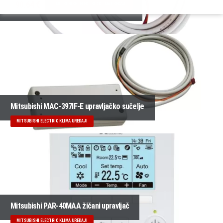
90.64 €
MITSUBISHI ELECTRIC KLIMA UREĐAJI
Mitsubishi MAC-397IF-E upravljačko sučelje
MITSUBISHI ELECTRIC KLIMA UREĐAJI
Mitsubishi PAR-40MAA žičani upravljač
MITSUBISHI ELECTRIC KLIMA UREĐAJI