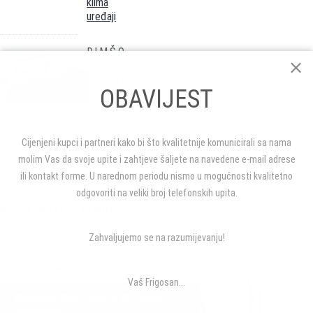
klima
uređaji
D.I.M.Š.O.
Rijeka:
prodaja i
OBAVIJEST
dostava
peleta
Cijenjeni kupci i partneri kako bi što kvalitetnije komunicirali sa nama
molim Vas da svoje upite i zahtjeve šaljete na navedene e-mail adrese
ili kontakt forme. U narednom periodu nismo u mogućnosti kvalitetno
odgovoriti na veliki broj telefonskih upita.
MOŽDA VAS I OVO ZANIMA...
Zahvaljujemo se na razumijevanju!
Vaš Frigosan...
Mitsubishi MAC-587IF-E Wifi modul