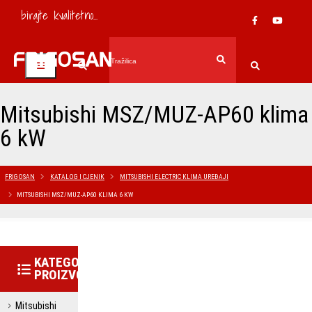
birajte kvalitetno...
Mitsubishi MSZ/MUZ-AP60 klima
6 kW
FRIGOSAN
KATALOG I CJENIK
MITSUBISHI ELECTRIC KLIMA UREĐAJI
MITSUBISHI MSZ/MUZ-AP60 KLIMA 6 KW
KATEGORIJE
PROIZVODA
Mitsubishi