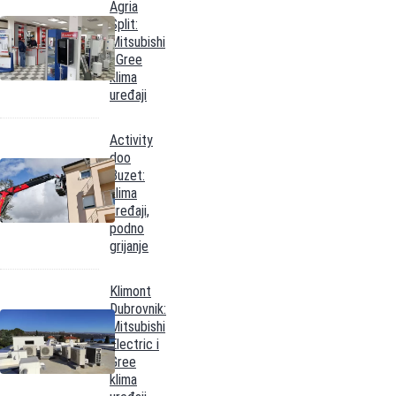
Agria
Split:
Mitsubishi
i Gree
klima
uređaji
Activity
doo
Buzet:
klima
uređaji,
podno
grijanje
Klimont
Dubrovnik:
Mitsubishi
Electric i
Gree
klima