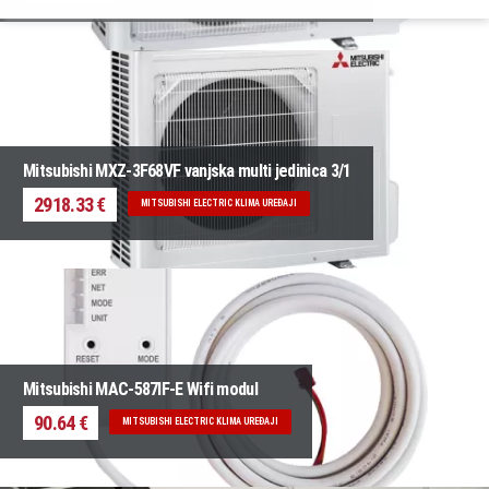
Mitsubishi MXZ-3F68VF vanjska multi jedinica 3/1
2918.33 €
MITSUBISHI ELECTRIC KLIMA UREĐAJI
Mitsubishi MAC-587IF-E Wifi modul
90.64 €
MITSUBISHI ELECTRIC KLIMA UREĐAJI