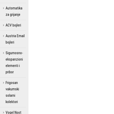
Automatika
za grijanje
ACV bojleri
Austria Email
bojleri
Sigurnosno-
ekspanzioni
elementi i
pribor
Frigosan
vakumski
solarni
kolektori
Vogel Noot