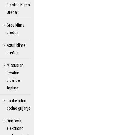
Electric Klima
Uređaji
Gree klima
uređaji
Azuri klima
uređaji
Mitsubishi
Ecodan
dizalice
topline
Toplovodno
podno grijanje
Danfoss
električno