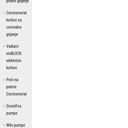
podno grijanje
Centrometal
kotlovi za
centralno
grijanje
Vaillant
eloBLOCK
električni
kotlovi
Peći na
pelete
Centrometal
Grundfos
pumpe
Wilo pumpe