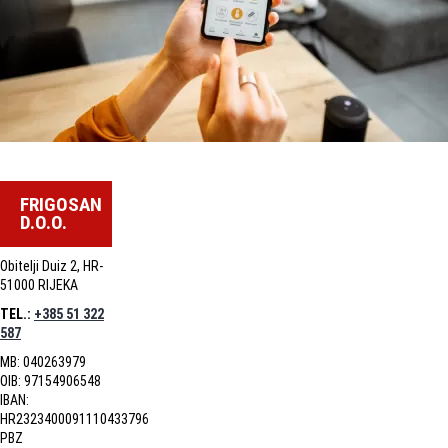
FRIGOSAN
D.O.O.
Obitelji Duiz 2, HR-
51000 RIJEKA
TEL.:
+385 51 322
587
MB: 040263979
OIB: 97154906548
IBAN:
HR2323400091110433796
PBZ