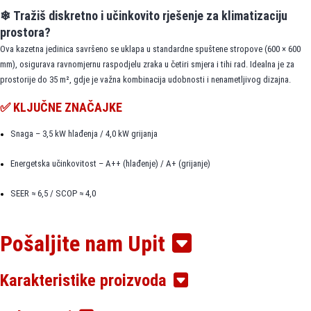
❄ Tražiš diskretno i učinkovito rješenje za klimatizaciju
prostora?
Ova kazetna jedinica savršeno se uklapa u standardne spuštene stropove (600 × 600
mm), osigurava ravnomjernu raspodjelu zraka u četiri smjera i tihi rad. Idealna je za
prostorije do 35 m², gdje je važna kombinacija udobnosti i nenametljivog dizajna.
✅ KLJUČNE ZNAČAJKE
Snaga – 3,5 kW hlađenja / 4,0 kW grijanja
Energetska učinkovitost – A++ (hlađenje) / A+ (grijanje)
SEER ≈ 6,5 / SCOP ≈ 4,0
Vrlo tih rad – od samo 25 dB(A)
Pošaljite nam Upit
Kompaktna visina kućišta – 245 mm, pogodna za plitke spuštene stropove
Karakteristike proizvoda
Standardna dimenzija panela – 600 × 600 mm