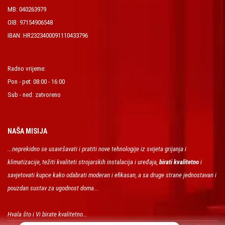
MB: 040263979
OIB: 97154906548
IBAN: HR2323400091110433796
Radno vrijeme:
Pon - pet: 08:00 - 16:00
Sub - ned: zatvoreno
NAŠA MISIJA
...neprekidno se usavršavati i pratiti nove tehnologije iz svijeta grijanja i
klimatizacije, težiti kvaliteti strojarskih instalacija i uređaja,
birati kvalitetno
i
savjetovati kupce kako odabrati moderan i efikasan, a sa druge strane jednostavan i
pouzdan sustav za ugodnost doma...
Hvala što i Vi birate kvalitetno...