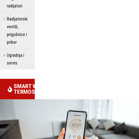
radijatori
Radijatorski
ventili,
prigušnice i
pribor
Ugradnja i
servis
SMART WIFI
TERMOSTATI