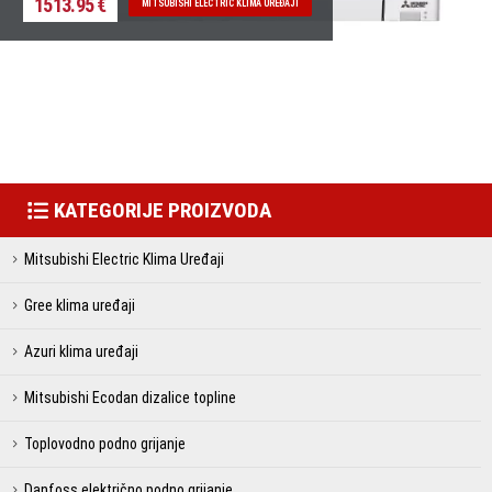
1513.95 €
MITSUBISHI ELECTRIC KLIMA UREĐAJI
KATEGORIJE PROIZVODA
Mitsubishi Electric Klima Uređaji
Gree klima uređaji
Azuri klima uređaji
Mitsubishi Ecodan dizalice topline
Toplovodno podno grijanje
Danfoss električno podno grijanje