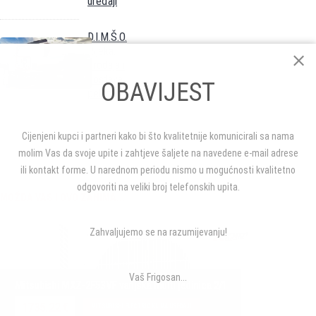
uređaji
D.I.M.Š.O.
Rijeka:
prodaja i
dostava
OBAVIJEST
peleta
Cijenjeni kupci i partneri kako bi što kvalitetnije komunicirali sa nama
molim Vas da svoje upite i zahtjeve šaljete na navedene e-mail adrese
ili kontakt forme. U narednom periodu nismo u mogućnosti kvalitetno
odgovoriti na veliki broj telefonskih upita.
MOŽDA VAS I OVO ZANIMA...
Zahvaljujemo se na razumijevanju!
Vaš Frigosan...
Mitsubishi MXZ-2F53VF vanjska multi jedinica 2/1
1735.22 €
MITSUBISHI ELECTRIC KLIMA UREĐAJI