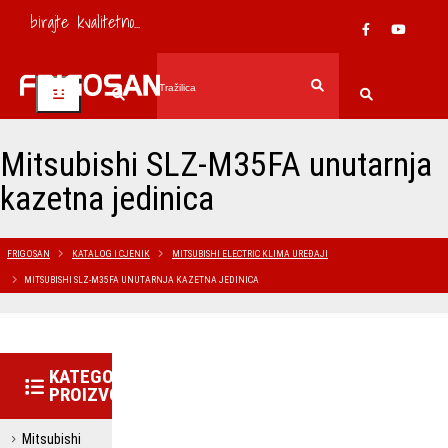
birajte kvalitetno...
Mitsubishi SLZ-M35FA unutarnja
kazetna jedinica
FRIGOSAN
KATALOG I CJENIK
MITSUBISHI ELECTRIC KLIMA UREĐAJI
MITSUBISHI SLZ-M35FA UNUTARNJA KAZETNA JEDINICA
KATEGORIJE
PROIZVODA
Mitsubishi