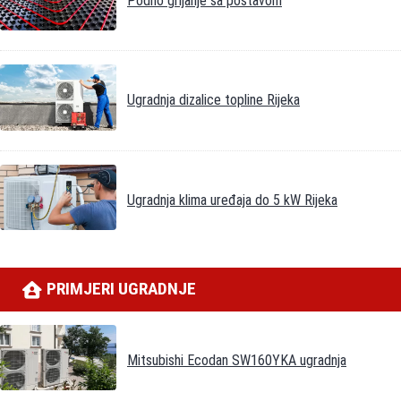
Podno grijanje sa postavom
Ugradnja dizalice topline Rijeka
Ugradnja klima uređaja do 5 kW Rijeka
PRIMJERI UGRADNJE
Mitsubishi Ecodan SW160YKA ugradnja