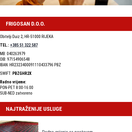
FRIGOSAN D.O.O.
Obitelji Duiz 2, HR-51000 RIJEKA
TEL.:
+385 51 322 587
MB: 040263979
OIB: 97154906548
IBAN: HR2323400091110433796 PBZ
SWIFT:
PBZGHR2X
Radno vrijeme:
PON-PET 8:00-16:00
SUB-NED zatvoreno
NAJTRAŽENIJE USLUGE