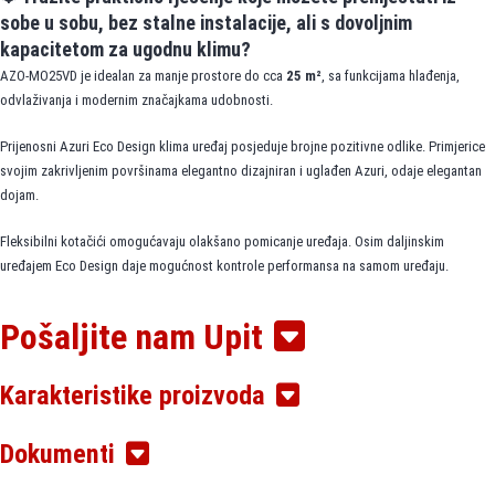
sobe u sobu, bez stalne instalacije, ali s dovoljnim
kapacitetom za ugodnu klimu?
AZO-MO25VD je idealan za manje prostore do cca
25 m²
, sa funkcijama hlađenja,
odvlaživanja i modernim značajkama udobnosti.
Prijenosni Azuri Eco Design klima uređaj posjeduje brojne pozitivne odlike. Primjerice
svojim zakrivljenim površinama elegantno dizajniran i uglađen Azuri, odaje elegantan
dojam.
Fleksibilni kotačići omogućavaju olakšano pomicanje uređaja. Osim daljinskim
uređajem Eco Design daje mogućnost kontrole performansa na samom uređaju.
Standardne karakteristike koje klima posjeduje:
Pošaljite nam Upit
• Ugodan noćni način rada
• Samodijagnoza
• Automatski rad
Karakteristike proizvoda
• Timer
• LED zaslon
Dokumenti
• Inteligentno predzagrijavanje
• Automatsko čišćenje