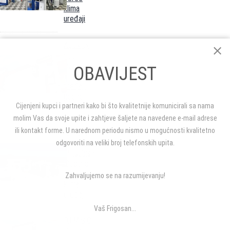
klima
uređaji
Activity
doo
Buzet:
OBAVIJEST
klima
uređaji,
podno
Cijenjeni kupci i partneri kako bi što kvalitetnije komunicirali sa nama
grijanje
molim Vas da svoje upite i zahtjeve šaljete na navedene e-mail adrese
ili kontakt forme. U narednom periodu nismo u mogućnosti kvalitetno
Klimont
Dubrovnik:
odgovoriti na veliki broj telefonskih upita.
Mitsubishi
Electric i
Gree
Zahvaljujemo se na razumijevanju!
klima
uređaji
Vaš Frigosan...
D.I.M.Š.O.