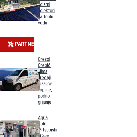
solarni
kolektori
za toplu
vodu
PARTNERI
Oresol
Orebić:
klima
uređaji,
dizalice
topline,
podno
grijanje
Agria
Split:
Mitsubishi
i Gree