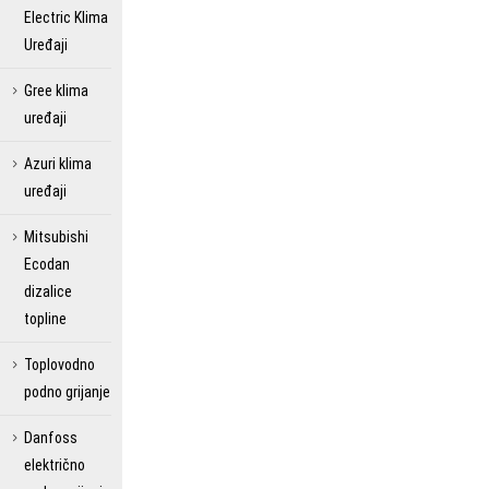
Electric Klima
Uređaji
Gree klima
uređaji
Azuri klima
uređaji
Mitsubishi
Ecodan
dizalice
topline
Toplovodno
podno grijanje
Danfoss
električno