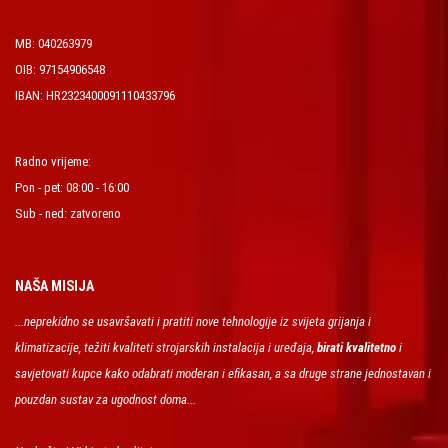
MB: 040263979
OIB: 97154906548
IBAN: HR2323400091110433796
Radno vrijeme:
Pon - pet: 08:00 - 16:00
Sub - ned: zatvoreno
NAŠA MISIJA
...neprekidno se usavršavati i pratiti nove tehnologije iz svijeta grijanja i
klimatizacije, težiti kvaliteti strojarskih instalacija i uređaja,
birati kvalitetno
i
savjetovati kupce kako odabrati moderan i efikasan, a sa druge strane jednostavan i
pouzdan sustav za ugodnost doma...