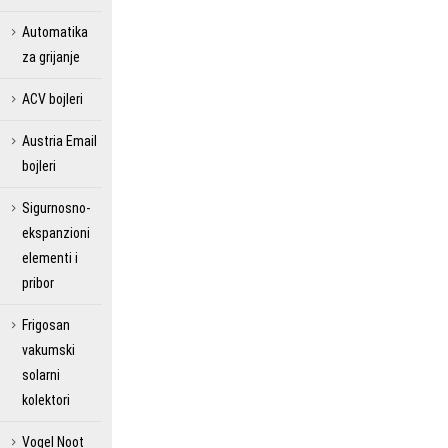
Automatika
za grijanje
ACV bojleri
Austria Email
bojleri
Sigurnosno-
ekspanzioni
elementi i
pribor
Frigosan
vakumski
solarni
kolektori
Vogel Noot