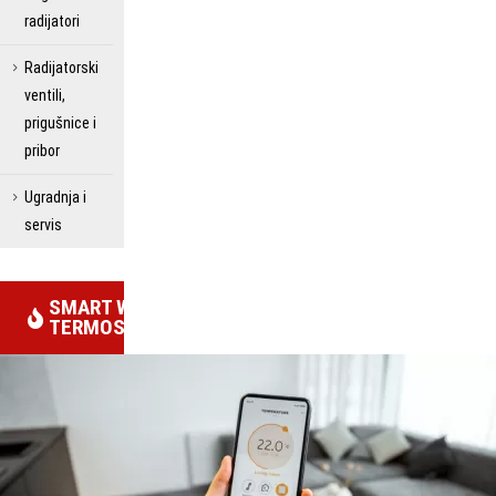
radijatori
Radijatorski
ventili,
prigušnice i
pribor
Ugradnja i
servis
SMART WIFI
TERMOSTATI