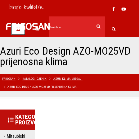
birajte kvalitetno...
Azuri Eco Design AZO-MO25VD
prijenosna klima
FRIGOSAN
KATALOG I CJENIK
AZURI KLIMA UREĐAJI
AZURI ECO DESIGN AZO-MO25VD PRIJENOSNA KLIMA
KATEGORIJE
PROIZVODA
Mitsubishi