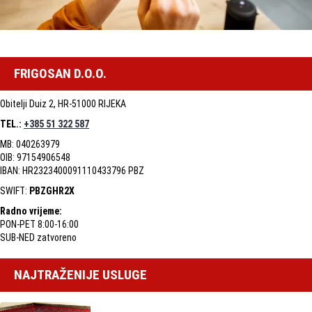
FRIGOSAN D.O.O.
Obitelji Duiz 2, HR-51000 RIJEKA
TEL.:
+385 51 322 587
MB: 040263979
OIB: 97154906548
IBAN: HR2323400091110433796 PBZ
SWIFT:
PBZGHR2X
Radno vrijeme:
PON-PET 8:00-16:00
SUB-NED zatvoreno
NAJTRAŽENIJE USLUGE