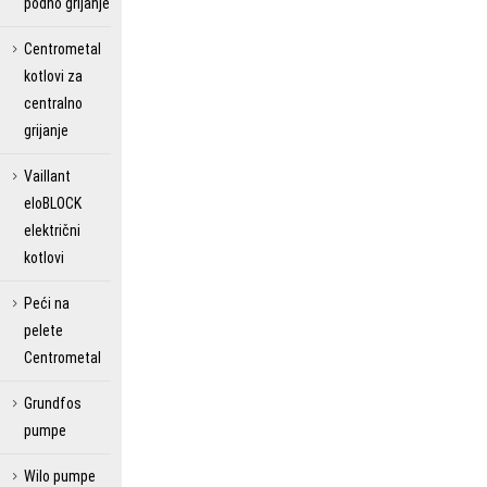
podno grijanje
Centrometal
kotlovi za
centralno
grijanje
Vaillant
eloBLOCK
električni
kotlovi
Peći na
pelete
Centrometal
Grundfos
pumpe
Wilo pumpe