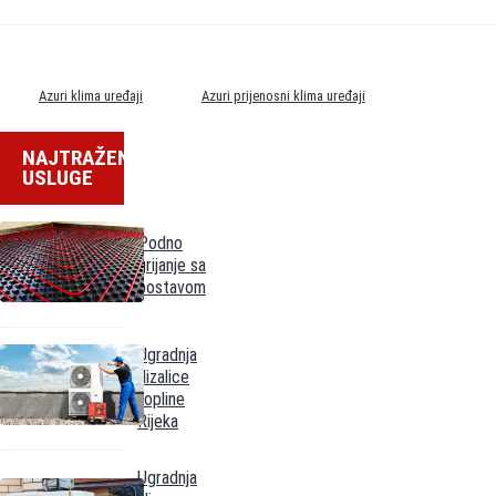
• Odvlaživanje
• Cold Plasma predzagrijavanje
• Cold Plasma
Azuri klima uređaji
Azuri prijenosni klima uređaji
✅ Ključne značajke
Kapacitet hlađenja ≈
2,6 kW
– dovoljno za prostorije do 20-25 m²
NAJTRAŽENIJE
USLUGE
Energetski razred
A
– pristojna učinkovitost za prijenosne uređaje
Funkcija odvlaživanja zraka – smanjenje vlage bez potrebe za dodatnim uređajima
Podno
grijanje sa
Samo hlađenje (bez grijanja) – fokus na održavanje hladovine ljeti
postavom
LED zaslon + timer + daljinski upravljač – jednostavno upravljanje
Ugradnja
Noćni režim rada – tiši rad u noćnim satima
dizalice
topline
Rijeka
Cold Plasma tehnologija – pročišćavanje zraka, uklanjanje mirisa i alergena
Inteligentno predzagrijavanje, automatsko čišćenje, samodijagnoza – olakšano
Ugradnja
održavanje