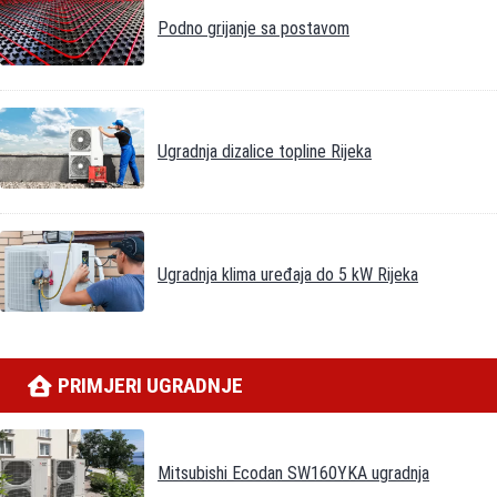
Podno grijanje sa postavom
Ugradnja dizalice topline Rijeka
Ugradnja klima uređaja do 5 kW Rijeka
PRIMJERI UGRADNJE
Mitsubishi Ecodan SW160YKA ugradnja