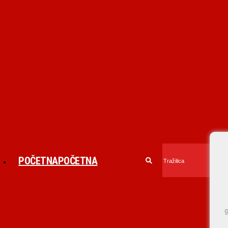
POČETNA
POČETNA
g