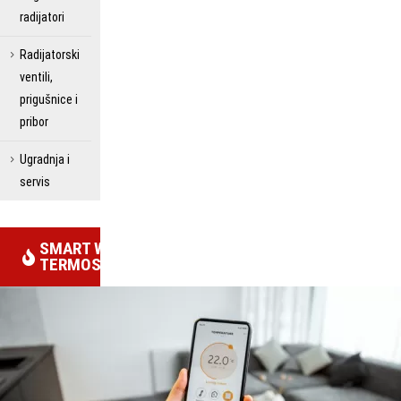
radijatori
Radijatorski
ventili,
prigušnice i
pribor
Ugradnja i
servis
SMART WIFI
TERMOSTATI