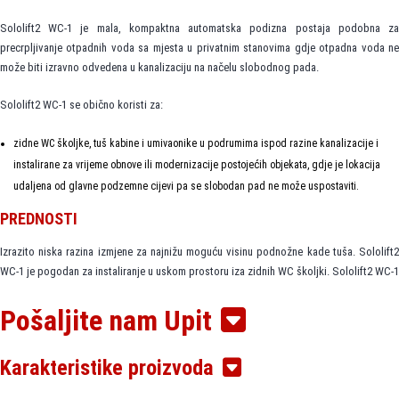
Sololift2 WC-1 je mala, kompaktna automatska podizna postaja podobna za
precrpljivanje otpadnih voda sa mjesta u privatnim stanovima gdje otpadna voda ne
može biti izravno odvedena u kanalizaciju na načelu slobodnog pada.
Sololift2 WC-1 se obično koristi za:
zidne WC školjke, tuš kabine i umivaonike u podrumima ispod razine kanalizacije i
instalirane za vrijeme obnove ili modernizacije postojećih objekata, gdje je lokacija
udaljena od glavne podzemne cijevi pa se slobodan pad ne može uspostaviti.
PREDNOSTI
Izrazito niska razina izmjene za najnižu moguću visinu podnožne kade tuša. Sololift2
WC-1 je pogodan za instaliranje u uskom prostoru iza zidnih WC školjki. Sololift2 WC-1
je pogodan za odvod jedino otpadne vode iz tuš kabina i umivaonika kao i
kanalizacijskog otpada iz zahoda koji sadrži WC papir i fekalije. Prepumpavanje
Pošaljite nam Upit
tekućina koje sadrže druge materijale može prouzročiti kvar i ograničiti opseg
zajamčenog rada.
Karakteristike proizvoda
Kompaktna podizna stanica opremljena je sa: