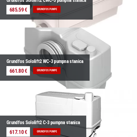
Grundfos Sololift2 CWC-3 pumpna stanica
685.59 €
GRUNDFOS PUMPE
Grundfos Sololift2 WC-3 pumpna stanica
661.80 €
GRUNDFOS PUMPE
Grundfos Sololift2 C-3 pumpna stanica
617.10 €
GRUNDFOS PUMPE