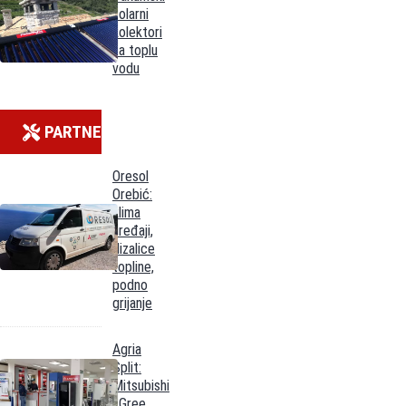
solarni
kolektori
za toplu
vodu
PARTNERI
Oresol
Orebić:
klima
uređaji,
dizalice
topline,
podno
grijanje
Agria
Split:
Mitsubishi
i Gree