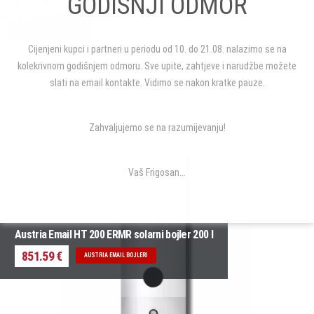
GODIŠNJI ODMOR
Rijeka:
prodaja i
dostava
peleta
Cijenjeni kupci i partneri u periodu od 10. do 21.08. nalazimo se na
kolekrivnom godišnjem odmoru. Sve upite, zahtjeve i narudžbe možete
slati na email kontakte. Vidimo se nakon kratke pauze.
Zahvaljujemo se na razumijevanju!
MOŽDA VAS I OVO ZANIMA...
Vaš Frigosan...
Austria Email HT 200 ERMR solarni bojler 200 l
851.59 €
AUSTRIA EMAIL BOJLERI