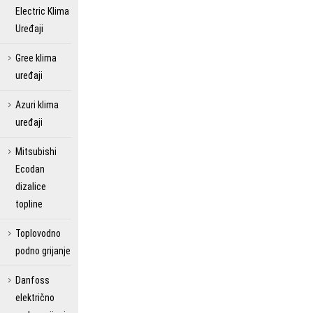
Electric Klima
Uređaji
Gree klima
uređaji
Azuri klima
uređaji
Mitsubishi
Ecodan
dizalice
topline
Toplovodno
podno grijanje
Danfoss
električno