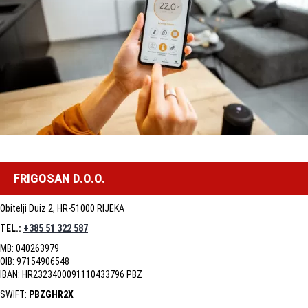
FRIGOSAN D.O.O.
Obitelji Duiz 2, HR-51000 RIJEKA
TEL.:
+385 51 322 587
MB: 040263979
OIB: 97154906548
IBAN: HR2323400091110433796 PBZ
SWIFT:
PBZGHR2X