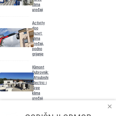
klima
uređaji
Activity
doo
Buzet:
klima
uređaji,
podno
grijanje
Klimont
Dubrovnik:
Mitsubishi
Electric i
Gree
klima
uređaji
D.I.M.Š.O.