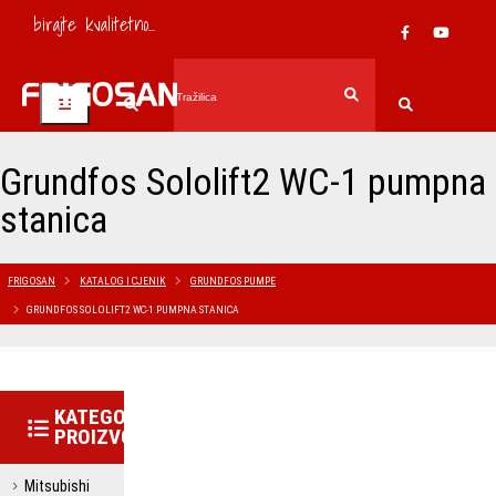
birajte kvalitetno...
Grundfos Sololift2 WC-1 pumpna
stanica
FRIGOSAN
KATALOG I CJENIK
GRUNDFOS PUMPE
GRUNDFOS SOLOLIFT2 WC-1 PUMPNA STANICA
KATEGORIJE
PROIZVODA
Mitsubishi