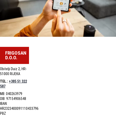
FRIGOSAN
D.O.O.
Obitelji Duiz 2, HR-
51000 RIJEKA
TEL.:
+385 51 322
587
MB: 040263979
OIB: 97154906548
IBAN:
HR2323400091110433796
PBZ