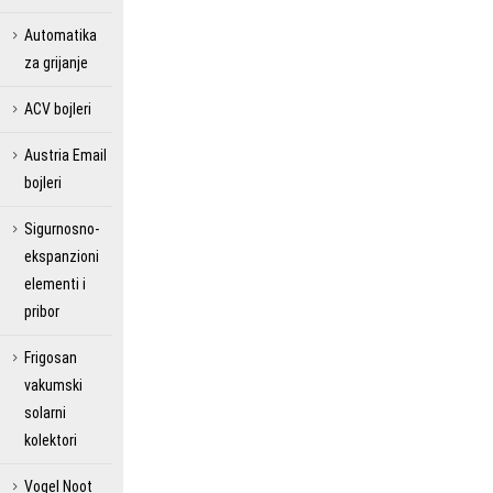
Automatika
za grijanje
ACV bojleri
Austria Email
bojleri
Sigurnosno-
ekspanzioni
elementi i
pribor
Frigosan
vakumski
solarni
kolektori
Vogel Noot