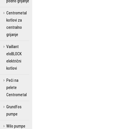
podno grijanje
Centrometal
kotlovi za
centralno
grijanje
Vaillant
eloBLOCK
električni
kotlovi
Peći na
pelete
Centrometal
Grundfos
pumpe
Wilo pumpe