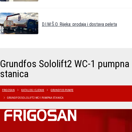
D.I.M.Š.O. Rijeka: prodaja i dostava peleta
Grundfos Sololift2 WC-1 pumpna
stanica
FRIGOSAN
KATALOG I CJENIK
GRUNDFOS PUMPE
GRUNDFOS SOLOLIFT2 WC-1 PUMPNA STANICA